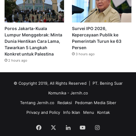
Poros Jakarta-Kuala
Survei IPO 2026,
Lumpur Menggebrak: Minta
Kepercayaan Publik ke
Dunia Hentikan Cara Lama,
Pemerintah Turun ke 63
Tawarkan 5 Langkah
Persen
Konkret untuk Palestina
3 hours ago
2 hours ago
© Copyright 2019, All Rights Reserved | PT. Bening Suar
Komunika
- Jernih.co
Tentang Jernih.co
Redaksi
Pedoman Media Siber
Privacy and Policy
Info Iklan
Menu
Kontak
Facebook
X
LinkedIn
YouTube
Instagram