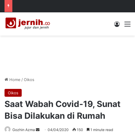
Log In
M
Home
/
Oikos
Oikos
Saat Wabah Covid-19, Sunat
Bisa Dilakukan di Rumah
Send
Gozhin Azma
04/04/2020
150
1 minute read