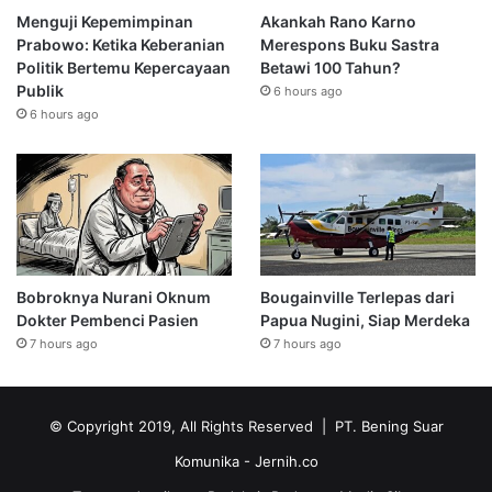
Menguji Kepemimpinan
Akankah Rano Karno
Prabowo: Ketika Keberanian
Merespons Buku Sastra
Politik Bertemu Kepercayaan
Betawi 100 Tahun?
Publik
6 hours ago
6 hours ago
Bobroknya Nurani Oknum
Bougainville Terlepas dari
Dokter Pembenci Pasien
Papua Nugini, Siap Merdeka
7 hours ago
7 hours ago
© Copyright 2019, All Rights Reserved | PT. Bening Suar
Komunika
- Jernih.co