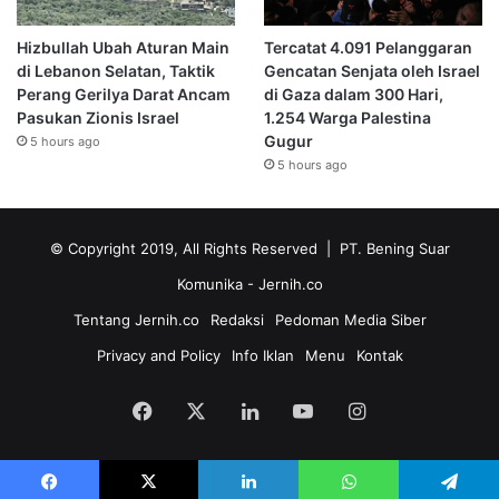
Hizbullah Ubah Aturan Main
Tercatat 4.091 Pelanggaran
di Lebanon Selatan, Taktik
Gencatan Senjata oleh Israel
Perang Gerilya Darat Ancam
di Gaza dalam 300 Hari,
Pasukan Zionis Israel
1.254 Warga Palestina
Gugur
5 hours ago
5 hours ago
© Copyright 2019, All Rights Reserved | PT. Bening Suar
Komunika
- Jernih.co
Tentang Jernih.co
Redaksi
Pedoman Media Siber
Privacy and Policy
Info Iklan
Menu
Kontak
Facebook
X
LinkedIn
YouTube
Instagram