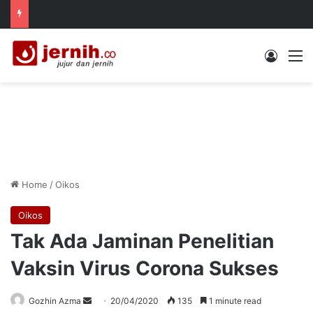
Log In
M
Home
/
Oikos
Oikos
Tak Ada Jaminan Penelitian
Vaksin Virus Corona Sukses
Send
Gozhin Azma
20/04/2020
135
1 minute read