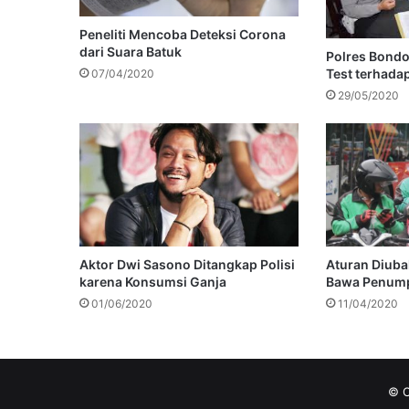
Peneliti Mencoba Deteksi Corona
dari Suara Batuk
Polres Bond
Test terhada
07/04/2020
29/05/2020
Aktor Dwi Sasono Ditangkap Polisi
Aturan Diuba
karena Konsumsi Ganja
Bawa Penump
01/06/2020
11/04/2020
© C