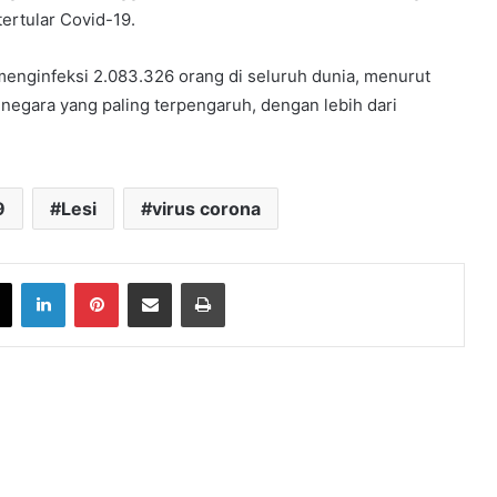
ertular Covid-19.
menginfeksi 2.083.326 orang di seluruh dunia, menurut
a-negara yang paling terpengaruh, dengan lebih dari
9
Lesi
virus corona
book
X
LinkedIn
Pinterest
Share via Email
Print