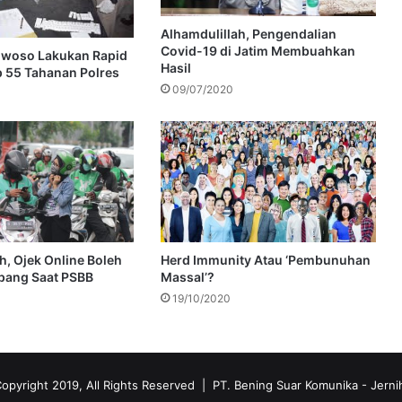
Alhamdulillah, Pengendalian
Covid-19 di Jatim Membuahkan
owoso Lakukan Rapid
Hasil
p 55 Tahanan Polres
09/07/2020
h, Ojek Online Boleh
Herd Immunity Atau ‘Pembunuhan
ang Saat PSBB
Massal’?
19/10/2020
opyright 2019, All Rights Reserved | PT. Bening Suar Komunika
- Jerni