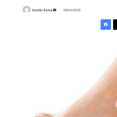
Send
Gozhin Azma
18/04/2020
an
Fac
email