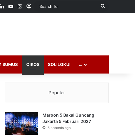
ook
LinkedIn
YouTube
Instagram
Log In
Search
for
M SUMUS
OIKOS
SOLILOKUI
…
Popular
Maroon 5 Bakal Guncang
Jakarta 5 Februari 2027
15 seconds ago