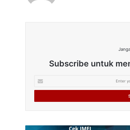
Janga
Subscribe untuk men
Enter
your
Email
address