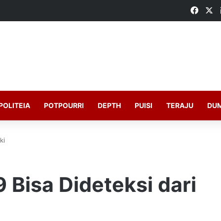
Faceb
X
POLITEIA
POTPOURRI
DEPTH
PUISI
TERAJU
DU
ki
 Bisa Dideteksi dari