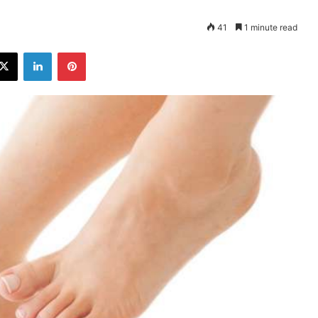
41
1 minute read
ebook
X
LinkedIn
Pinterest