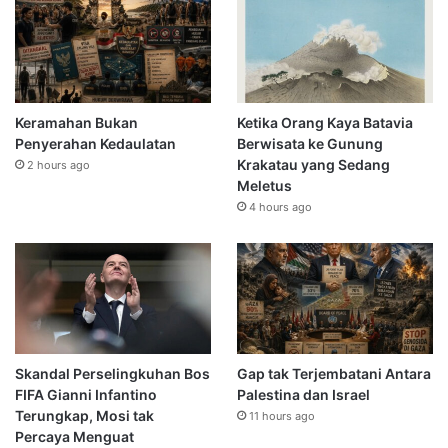
Keramahan Bukan
Ketika Orang Kaya Batavia
Penyerahan Kedaulatan
Berwisata ke Gunung
Krakatau yang Sedang
2 hours ago
Meletus
4 hours ago
Skandal Perselingkuhan Bos
Gap tak Terjembatani Antara
FIFA Gianni Infantino
Palestina dan Israel
Terungkap, Mosi tak
11 hours ago
Percaya Menguat