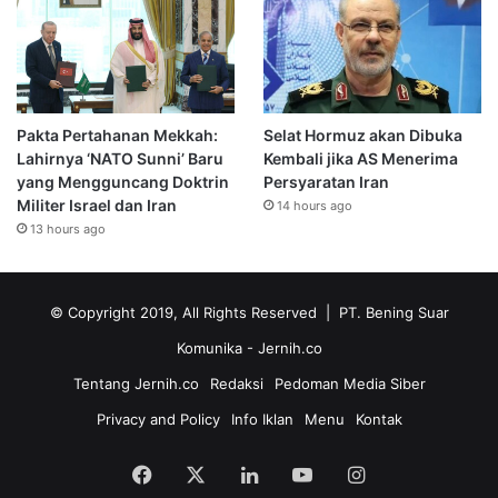
Pakta Pertahanan Mekkah:
Selat Hormuz akan Dibuka
Lahirnya ‘NATO Sunni’ Baru
Kembali jika AS Menerima
yang Mengguncang Doktrin
Persyaratan Iran
Militer Israel dan Iran
14 hours ago
13 hours ago
© Copyright 2019, All Rights Reserved | PT. Bening Suar
Komunika
- Jernih.co
Tentang Jernih.co
Redaksi
Pedoman Media Siber
Privacy and Policy
Info Iklan
Menu
Kontak
Facebook
X
LinkedIn
YouTube
Instagram