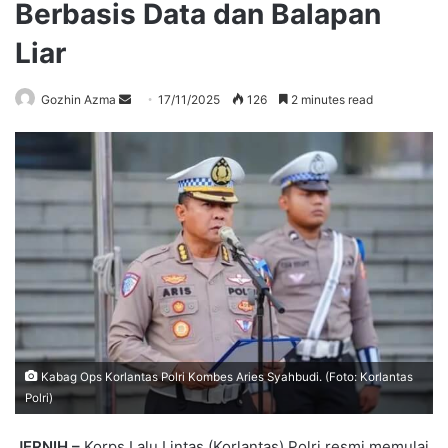
Berbasis Data dan Balapan
Liar
Send
Gozhin Azma
17/11/2025
126
2 minutes read
an
email
Kabag Ops Korlantas Polri Kombes Aries Syahbudi. (Foto: Korlantas
Polri)
JERNIH –
Korps Lalu Lintas (Korlantas) Polri resmi memulai