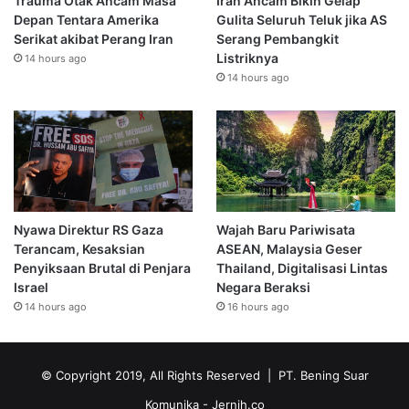
Trauma Otak Ancam Masa
Iran Ancam Bikin Gelap
Depan Tentara Amerika
Gulita Seluruh Teluk jika AS
Serikat akibat Perang Iran
Serang Pembangkit
Listriknya
14 hours ago
14 hours ago
Nyawa Direktur RS Gaza
Wajah Baru Pariwisata
Terancam, Kesaksian
ASEAN, Malaysia Geser
Penyiksaan Brutal di Penjara
Thailand, Digitalisasi Lintas
Israel
Negara Beraksi
14 hours ago
16 hours ago
© Copyright 2019, All Rights Reserved | PT. Bening Suar
Komunika
- Jernih.co