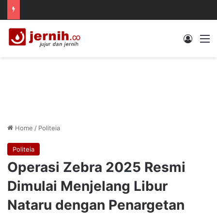
Log In
M
Home
/
Politeia
Politeia
Operasi Zebra 2025 Resmi
Dimulai Menjelang Libur
Nataru dengan Penargetan