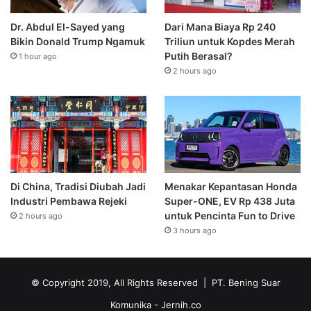
Dr. Abdul El-Sayed yang
Dari Mana Biaya Rp 240
Bikin Donald Trump Ngamuk
Triliun untuk Kopdes Merah
Putih Berasal?
1 hour ago
2 hours ago
Di China, Tradisi Diubah Jadi
Menakar Kepantasan Honda
Industri Pembawa Rejeki
Super-ONE, EV Rp 438 Juta
untuk Pencinta Fun to Drive
2 hours ago
3 hours ago
© Copyright 2019, All Rights Reserved | PT. Bening Suar
Komunika
- Jernih.co