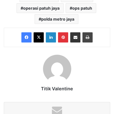
operasi patuh jaya
ops patuh
polda metro jaya
Facebook
X
LinkedIn
Pinterest
Share via Email
Print
Titik Valentine