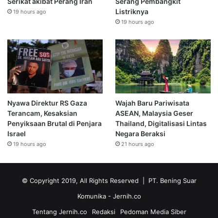
Serikat akibat Perang Iran
Serang Pembangkit
Listriknya
19 hours ago
19 hours ago
Nyawa Direktur RS Gaza
Wajah Baru Pariwisata
Terancam, Kesaksian
ASEAN, Malaysia Geser
Penyiksaan Brutal di Penjara
Thailand, Digitalisasi Lintas
Israel
Negara Beraksi
19 hours ago
21 hours ago
© Copyright 2019, All Rights Reserved | PT. Bening Suar
Komunika
- Jernih.co
Tentang Jernih.co
Redaksi
Pedoman Media Siber