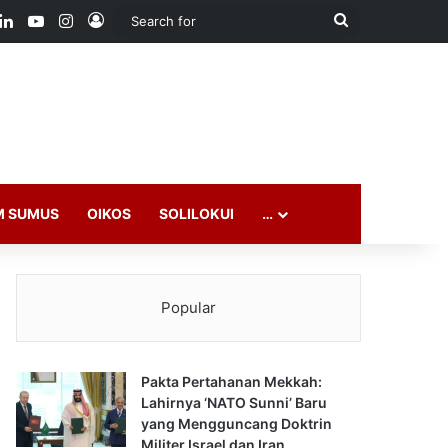
ook
LinkedIn
YouTube
Instagram
Log In
Search
for
M SUMUS
OIKOS
SOLILOKUI
…
Popular
Pakta Pertahanan Mekkah:
Lahirnya ‘NATO Sunni’ Baru
yang Mengguncang Doktrin
Militer Israel dan Iran