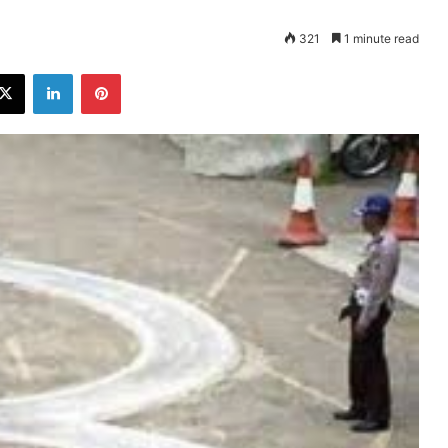
321
1 minute read
ebook
X
LinkedIn
Pinterest