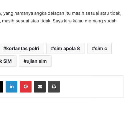
n, yang namanya angka delapan itu masih sesuai atau tidak,
, masih sesuai atau tidak. Saya kira kalau memang sudah
korlantas polri
sim apola 8
sim c
k SIM
ujian sim
book
X
LinkedIn
Pinterest
Share via Email
Print