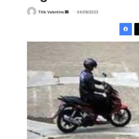
Send
Titik Valentine
04/08/2023
an
Fac
email