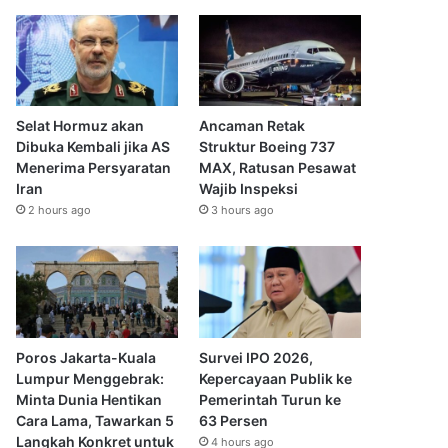
Selat Hormuz akan
Ancaman Retak
Dibuka Kembali jika AS
Struktur Boeing 737
Menerima Persyaratan
MAX, Ratusan Pesawat
Iran
Wajib Inspeksi
2 hours ago
3 hours ago
Poros Jakarta-Kuala
Survei IPO 2026,
Lumpur Menggebrak:
Kepercayaan Publik ke
Minta Dunia Hentikan
Pemerintah Turun ke
Cara Lama, Tawarkan 5
63 Persen
Langkah Konkret untuk
4 hours ago