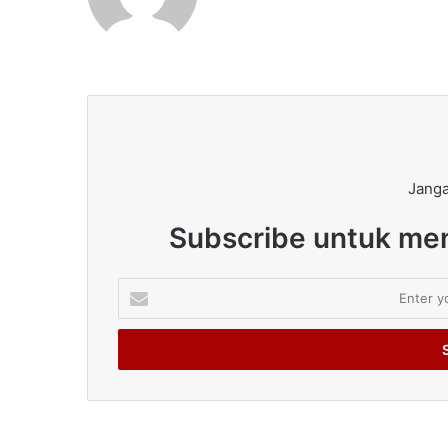
Janga
Subscribe untuk men
Enter
your
Email
address