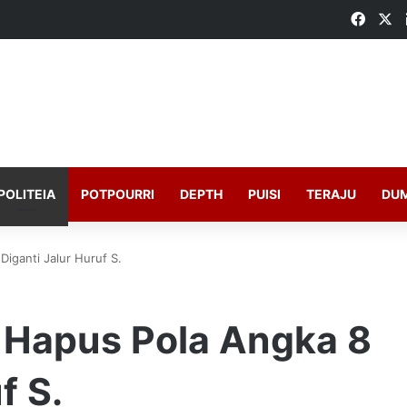
Faceb
X
POLITEIA
POTPOURRI
DEPTH
PUISI
TERAJU
DU
Diganti Jalur Huruf S.
M Hapus Pola Angka 8
f S.