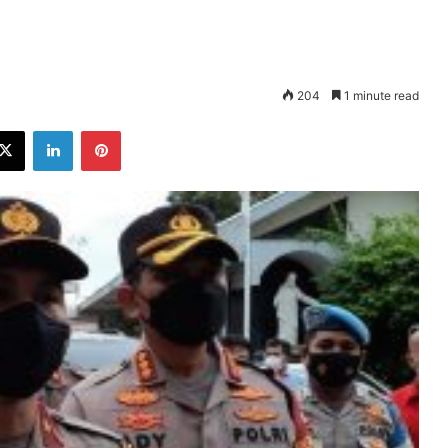
204
1 minute read
ebook
X
LinkedIn
Pinterest