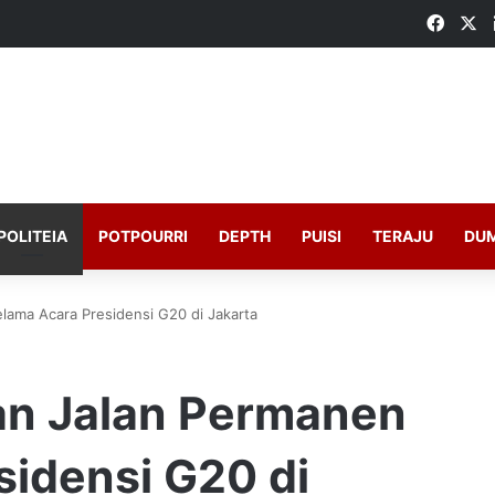
Faceb
X
POLITEIA
POTPOURRI
DEPTH
PUISI
TERAJU
DU
ama Acara Presidensi G20 di Jakarta
an Jalan Permanen
sidensi G20 di