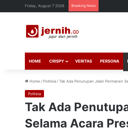
Friday, August 7 2026
Breaking News
HOME
CRISPY
VERITAS
PERSONA
Home
/
Politeia
/
Tak Ada Penutupan Jalan Permanen Sel
Politeia
Tak Ada Penutup
Selama Acara Pre