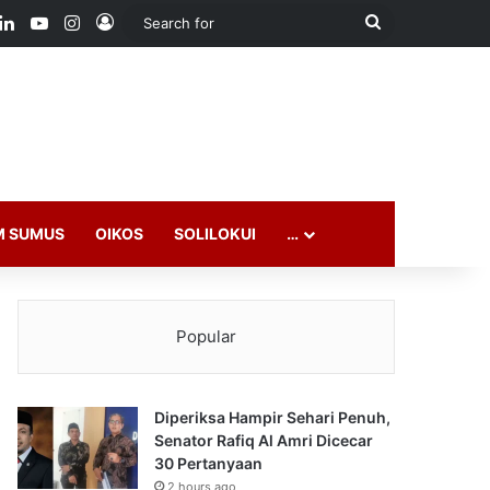
ook
LinkedIn
YouTube
Instagram
Log In
Search
for
M SUMUS
OIKOS
SOLILOKUI
…
Popular
Diperiksa Hampir Sehari Penuh,
Senator Rafiq Al Amri Dicecar
30 Pertanyaan
2 hours ago