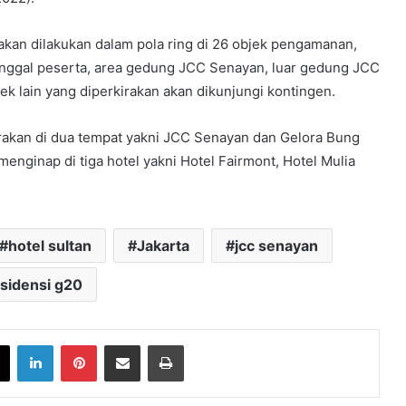
kan dilakukan dalam pola ring di 26 objek pengamanan,
t tinggal peserta, area gedung JCC Senayan, luar gedung JCC
k lain yang diperkirakan akan dikunjungi kontingen.
rakan di dua tempat yakni JCC Senayan dan Gelora Bung
enginap di tiga hotel yakni Hotel Fairmont, Hotel Mulia
hotel sultan
Jakarta
jcc senayan
sidensi g20
book
X
LinkedIn
Pinterest
Share via Email
Print