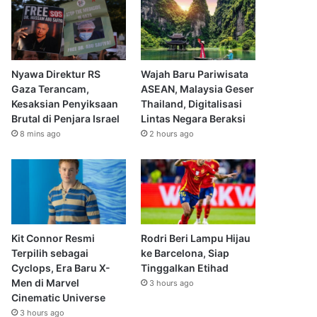
Nyawa Direktur RS
Wajah Baru Pariwisata
Gaza Terancam,
ASEAN, Malaysia Geser
Kesaksian Penyiksaan
Thailand, Digitalisasi
Brutal di Penjara Israel
Lintas Negara Beraksi
8 mins ago
2 hours ago
Kit Connor Resmi
Rodri Beri Lampu Hijau
Terpilih sebagai
ke Barcelona, Siap
Cyclops, Era Baru X-
Tinggalkan Etihad
Men di Marvel
3 hours ago
Cinematic Universe
3 hours ago