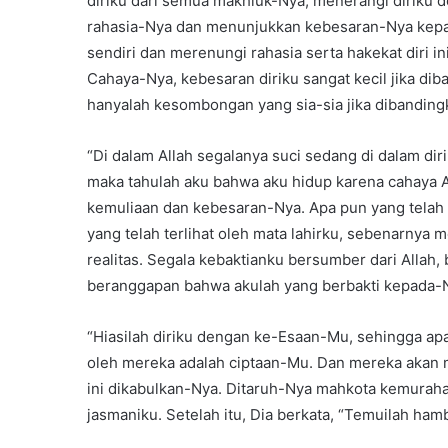
diriku dari semua makhluk-Nya, menerangi diriku
rahasia-Nya dan menunjukkan kebesaran-Nya kepa
sendiri dan merenungi rahasia serta hakekat diri i
Cahaya-Nya, kebesaran diriku sangat kecil jika di
hanyalah kesombongan yang sia-sia jika dibandin
“Di dalam Allah segalanya suci sedang di dalam dir
maka tahulah aku bahwa aku hidup karena cahaya A
kemuliaan dan kebesaran-Nya. Apa pun yang telah
yang telah terlihat oleh mata lahirku, sebenarnya
realitas. Segala kebaktianku bersumber dari Allah, 
beranggapan bahwa akulah yang berbakti kepada-N
“Hiasilah diriku dengan ke-Esaan-Mu, sehingga
oleh mereka adalah ciptaan-Mu. Dan mereka akan me
ini dikabulkan-Nya. Ditaruh-Nya mahkota kemurah
jasmaniku. Setelah itu, Dia berkata, “Temuilah ham