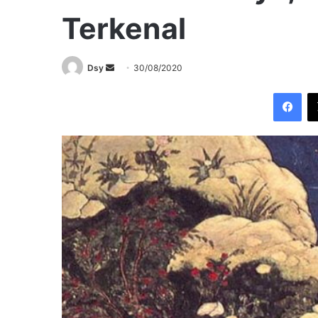
Terkenal
Send
Dsy
30/08/2020
an
Fac
email