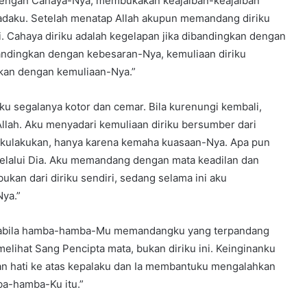
 dengan Cahaya-Nya, membukakan keajaiban-keajaiban
daku. Setelah menatap Allah akupun memandang diriku
ni. Cahaya diriku adalah kegelapan jika dibandingkan dengan
bandingkan dengan kebesaran-Nya, kemuliaan diriku
gkan dengan kemuliaan-Nya.”
iku segalanya kotor dan cemar. Bila kurenungi kembali,
llah. Aku menyadari kemuliaan diriku bersumber dari
 kulakukan, hanya karena kemaha kuasaan-Nya. Apa pun
 melalui Dia. Aku memandang dengan mata keadilan dan
bukan dari diriku sendiri, sedang selama ini aku
ya.”
 apabila hamba-hamba-Mu memandangku yang terpandang
lihat Sang Pencipta mata, bukan diriku ini. Keinginanku
an hati ke atas kepalaku dan Ia membantuku mengalahkan
ba-hamba-Ku itu.”