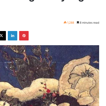
1,288
8 minutes read
ebook
X
LinkedIn
Pinterest