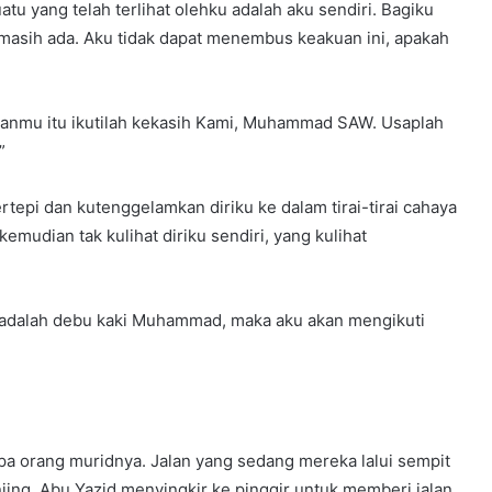
tu yang telah terlihat olehku adalah aku sendiri. Bagiku
 masih ada. Aku tidak dapat menembus keakuan ini, apakah
uanmu itu ikutilah kekasih Kami, Muhammad SAW. Usaplah
”
rtepi dan kutenggelamkan diriku ke dalam tirai-tirai cahaya
udian tak kulihat diriku sendiri, yang kulihat
u adalah debu kaki Muhammad, maka aku akan mengikuti
pa orang muridnya. Jalan yang sedang mereka lalui sempit
jing. Abu Yazid menyingkir ke pinggir untuk memberi jalan