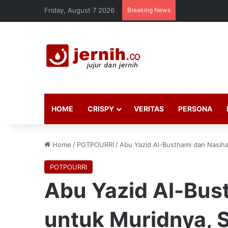
Friday, August 7 2026
Breaking News
HOME
CRISPY
VERITAS
PERSONA
Home
/
POTPOURRI
/
Abu Yazid Al-Busthami dan Nasiha
POTPOURRI
Abu Yazid Al-Bus
untuk Muridnya, 