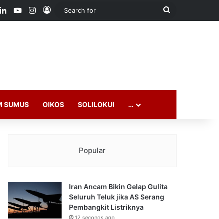
ook
LinkedIn
YouTube
Instagram
Log In
Search
for
M SUMUS
OIKOS
SOLILOKUI
…
Popular
Iran Ancam Bikin Gelap Gulita
Seluruh Teluk jika AS Serang
Pembangkit Listriknya
12 seconds ago