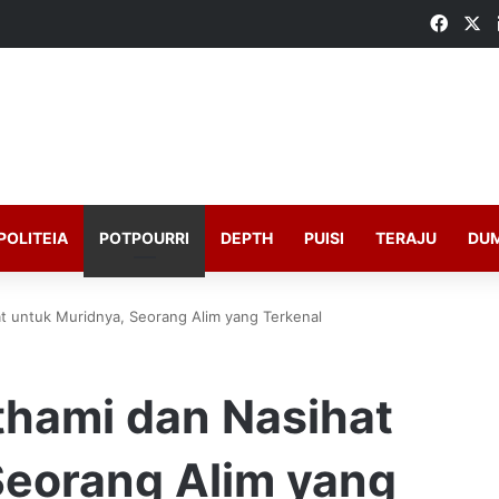
Faceb
X
POLITEIA
POTPOURRI
DEPTH
PUISI
TERAJU
DU
t untuk Muridnya, Seorang Alim yang Terkenal
thami dan Nasihat
Seorang Alim yang