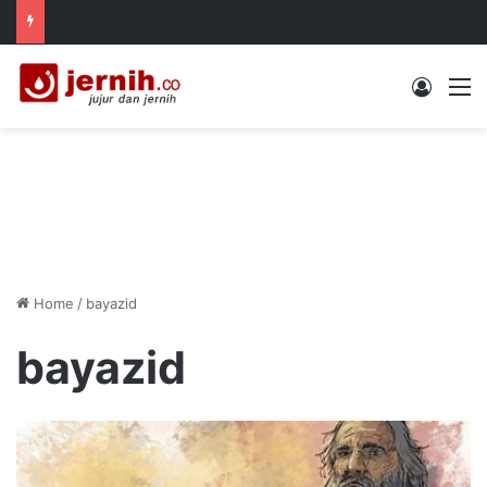
Log In
M
Home
/
bayazid
bayazid