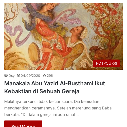
POTPOURRI
Dsy
04/09/2020
296
Manakala Abu Yazid Al-Busthami Ikut
Kebaktian di Sebuah Gereja
Mulutnya terkunci tidak keluar suara. Dia kemudian
menghentikan ceramahnya. Setelah merenung sang Baba
berkata, ‘’Di dalam gereja ini ada umat…
Read More »