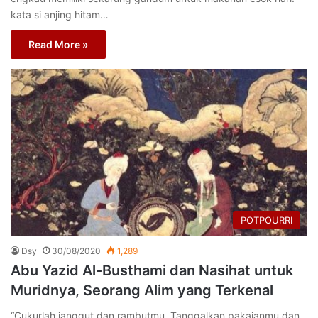
kata si anjing hitam…
Read More »
POTPOURRI
Dsy
30/08/2020
1,289
Abu Yazid Al-Busthami dan Nasihat untuk
Muridnya, Seorang Alim yang Terkenal
“Cukurlah janggut dan rambutmu. Tanggalkan pakaianmu dan