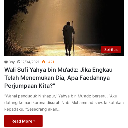
Spiritus
Dsy
17/04/2021
1,471
Wali Sufi Yahya bin Mu’adz: Jika Engkau
Telah Menemukan Dia, Apa Faedahnya
Perjumpaan Kita?”
“Wahai penduduk Nishapur,” Yahya bin Mu’adz berseru, “Aku
datang kemari karena disuruh Nabi Muhammad saw. Ia katakan
kepadaku. “Seseorang akan…
Read More »