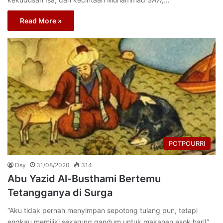
Read More »
POTPOURRI
Dsy
31/08/2020
314
Abu Yazid Al-Busthami Bertemu
Tetangganya di Surga
“Aku tidak pernah menyimpan sepotong tulang pun, tetapi
engkau memiliki sekarung gandum untuk makanan esok hari!”