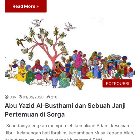
Read More »
POTPOURRI
Dsy
01/09/2020
210
Abu Yazid Al-Busthami dan Sebuah Janji
Pertemuan di Sorga
“Seandainya engkau memperoleh kemuliaan Adam, kesucian
Jibril, kelapangan hati Ibrahim, kedambaan Musa kepada Allah,
kekudusan Isa, dan kecintaan Muhammad SAW,…