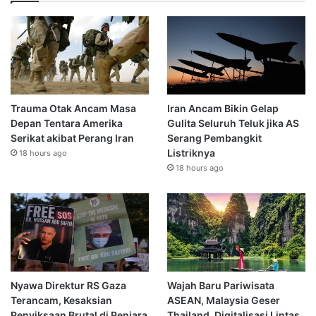
Trauma Otak Ancam Masa
Iran Ancam Bikin Gelap
Depan Tentara Amerika
Gulita Seluruh Teluk jika AS
Serikat akibat Perang Iran
Serang Pembangkit
Listriknya
18 hours ago
18 hours ago
Nyawa Direktur RS Gaza
Wajah Baru Pariwisata
Terancam, Kesaksian
ASEAN, Malaysia Geser
Penyiksaan Brutal di Penjara
Thailand, Digitalisasi Lintas