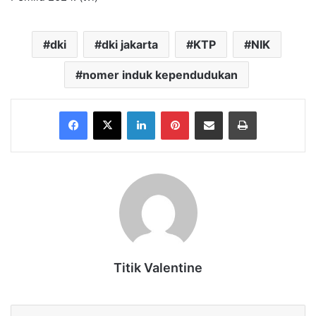
dki
dki jakarta
KTP
NIK
nomer induk kependudukan
Facebook
X
LinkedIn
Pinterest
Share via Email
Print
Titik Valentine