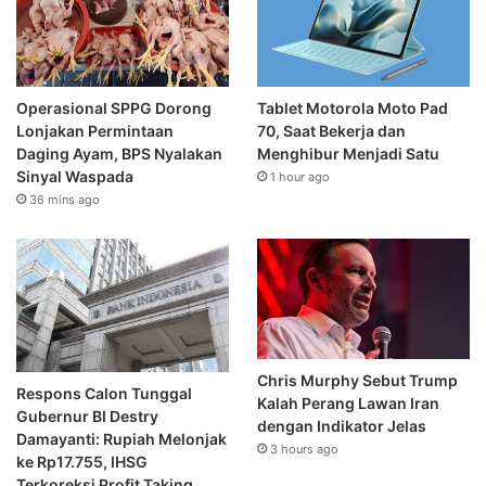
Operasional SPPG Dorong
Tablet Motorola Moto Pad
Lonjakan Permintaan
70, Saat Bekerja dan
Daging Ayam, BPS Nyalakan
Menghibur Menjadi Satu
Sinyal Waspada
1 hour ago
36 mins ago
Chris Murphy Sebut Trump
Respons Calon Tunggal
Kalah Perang Lawan Iran
Gubernur BI Destry
dengan Indikator Jelas
Damayanti: Rupiah Melonjak
3 hours ago
ke Rp17.755, IHSG
Terkoreksi Profit Taking