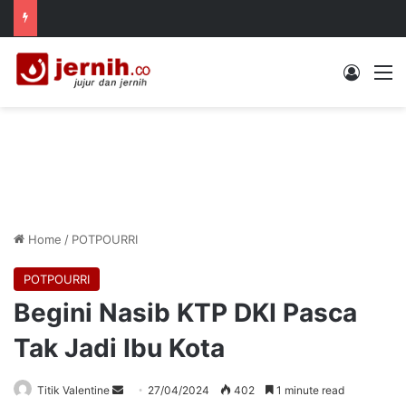
Log In
M
Home
/
POTPOURRI
POTPOURRI
Begini Nasib KTP DKI Pasca
Tak Jadi Ibu Kota
Send
Titik Valentine
27/04/2024
402
1 minute read