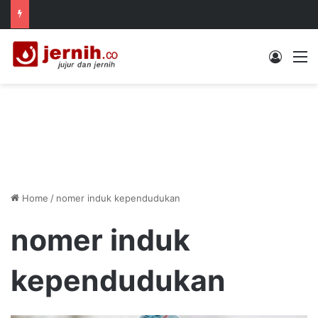
Log In
M
Home
/
nomer induk kependudukan
nomer induk
kependudukan