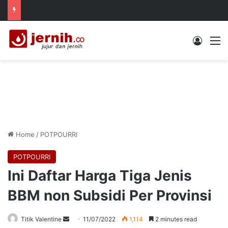
Log In
M
Home
/
POTPOURRI
POTPOURRI
Ini Daftar Harga Tiga Jenis
BBM non Subsidi Per Provinsi
Send
Titik Valentine
11/07/2022
1,114
2 minutes read