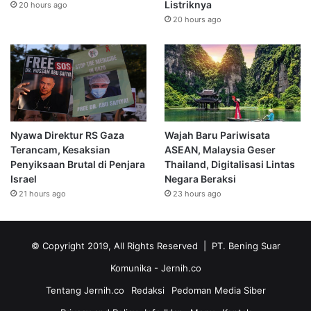
Listriknya
20 hours ago
20 hours ago
Nyawa Direktur RS Gaza
Wajah Baru Pariwisata
Terancam, Kesaksian
ASEAN, Malaysia Geser
Penyiksaan Brutal di Penjara
Thailand, Digitalisasi Lintas
Israel
Negara Beraksi
21 hours ago
23 hours ago
© Copyright 2019, All Rights Reserved | PT. Bening Suar
Komunika
- Jernih.co
Tentang Jernih.co
Redaksi
Pedoman Media Siber