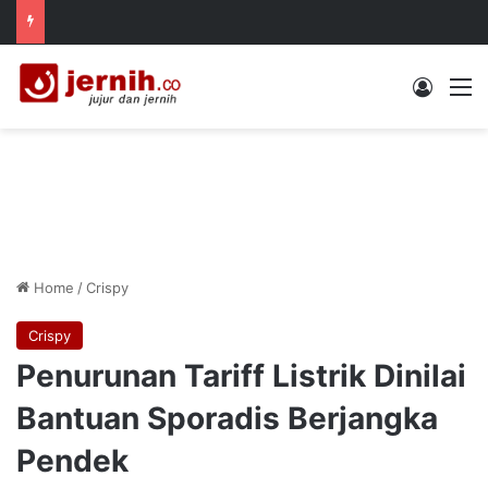
Log In
M
Home
/
Crispy
Crispy
Penurunan Tariff Listrik Dinilai
Bantuan Sporadis Berjangka
Pendek