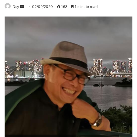
Send
Dsy
02/09/2020
168
1 minute read
an
email