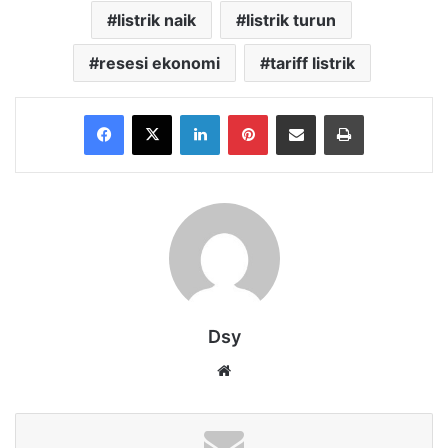
listrik naik
listrik turun
resesi ekonomi
tariff listrik
Facebook
X
LinkedIn
Pinterest
Share via Email
Print
Dsy
Website