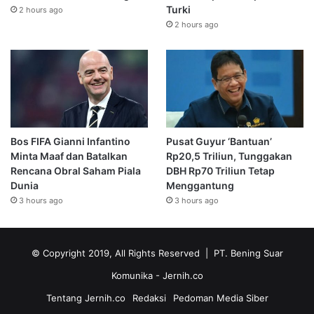
Turki
2 hours ago
2 hours ago
Bos FIFA Gianni Infantino
Pusat Guyur ‘Bantuan’
Minta Maaf dan Batalkan
Rp20,5 Triliun, Tunggakan
Rencana Obral Saham Piala
DBH Rp70 Triliun Tetap
Dunia
Menggantung
3 hours ago
3 hours ago
© Copyright 2019, All Rights Reserved | PT. Bening Suar
Komunika
- Jernih.co
Tentang Jernih.co
Redaksi
Pedoman Media Siber