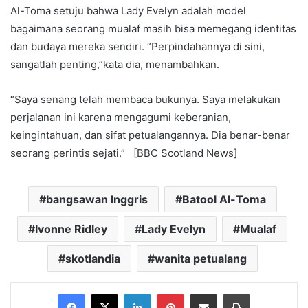
Al-Toma setuju bahwa Lady Evelyn adalah model
bagaimana seorang mualaf masih bisa memegang identitas
dan budaya mereka sendiri. “Perpindahannya di sini,
sangatlah penting,”kata dia, menambahkan.
“Saya senang telah membaca bukunya. Saya melakukan
perjalanan ini karena mengagumi keberanian,
keingintahuan, dan sifat petualangannya. Dia benar-benar
seorang perintis sejati.” [BBC Scotland News]
bangsawan Inggris
Batool Al-Toma
Ivonne Ridley
Lady Evelyn
Mualaf
skotlandia
wanita petualang
Facebook
X
LinkedIn
Pinterest
Share via Email
Print