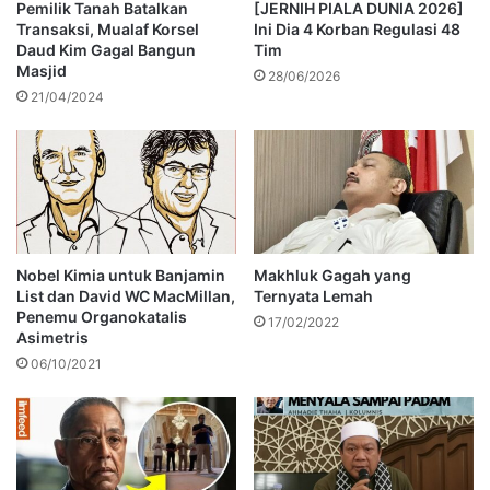
Pemilik Tanah Batalkan
[JERNIH PIALA DUNIA 2026]
Transaksi, Mualaf Korsel
Ini Dia 4 Korban Regulasi 48
Daud Kim Gagal Bangun
Tim
Masjid
28/06/2026
21/04/2024
Nobel Kimia untuk Banjamin
Makhluk Gagah yang
List dan David WC MacMillan,
Ternyata Lemah
Penemu Organokatalis
17/02/2022
Asimetris
06/10/2021