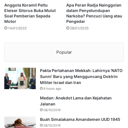
Anggota Koramil Peltu
Apa Peran Radja Nainggolan
Eleiser Sitorus Buka Mulut
dalam Penyelundupan
Soal Pemberian Sepeda
Narkoba? Pencuci Uang atau
Motor
Pengedar
14/01/2022
28/01/2025
Popular
Pakta Pertahanan Mekkah: Lahirnya ‘NATO
Sunni’ Baru yang Mengguncang Doktrin
Militer Israel dan Iran
6 hours ago
Medan: Anekdot Lama dan Kejahatan
Jalanan
08/10/2019
Buah Simalakama Amandemen UUD 1945
08/10/2019