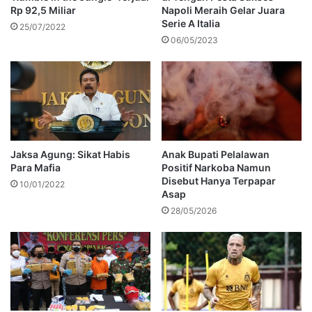
Rp 92,5 Miliar
Napoli Meraih Gelar Juara
Serie A Italia
25/07/2022
06/05/2023
Jaksa Agung: Sikat Habis
Anak Bupati Pelalawan
Para Mafia
Positif Narkoba Namun
Disebut Hanya Terpapar
10/01/2022
Asap
28/05/2026