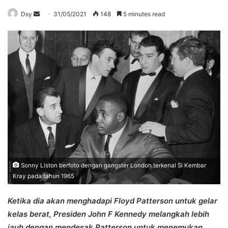
Send
Dsy
31/05/2021
148
5 minutes read
an
email
Sonny Liston berfoto dengan gangster London terkenal Si Kembar
Kray pada tahun 1965
Ketika dia akan menghadapi Floyd Patterson untuk gelar
kelas berat, Presiden John F Kennedy melangkah lebih
jauh dengan mendesak Patterson untuk menemukan