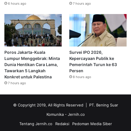
6 hours ago
7 hours ago
Poros Jakarta-Kuala
Survei IPO 2026,
Lumpur Menggebrak: Minta
Kepercayaan Publik ke
Dunia Hentikan Cara Lama,
Pemerintah Turun ke 63
Tawarkan 5 Langkah
Persen
Konkret untuk Palestina
8 hours ago
7 hours ago
© Copyright 2019, All Rights Reserved | PT. Bening Suar
Komunika
- Jernih.co
Tentang Jernih.co
Redaksi
Pedoman Media Siber