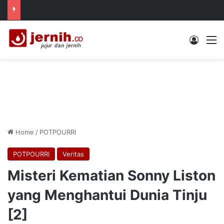
Log In
M
Home
/
POTPOURRI
POTPOURRI
Veritas
Misteri Kematian Sonny Liston
yang Menghantui Dunia Tinju
[2]