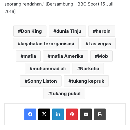
seorang rendahan.” [Bersambung—BBC Sport 15 Juli
2019]
Don King
dunia Tinju
heroin
kejahatan terorganisasi
Las vegas
mafia
mafia Amerika
Mob
muhammad ali
Narkoba
Sonny Liston
tukang kepruk
tukang pukul
Facebook
X
LinkedIn
Pinterest
Share via Email
Print