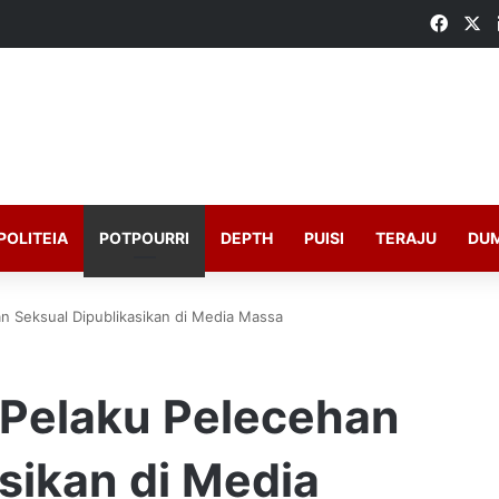
Faceb
X
POLITEIA
POTPOURRI
DEPTH
PUISI
TERAJU
DU
an Seksual Dipublikasikan di Media Massa
 Pelaku Pelecehan
sikan di Media