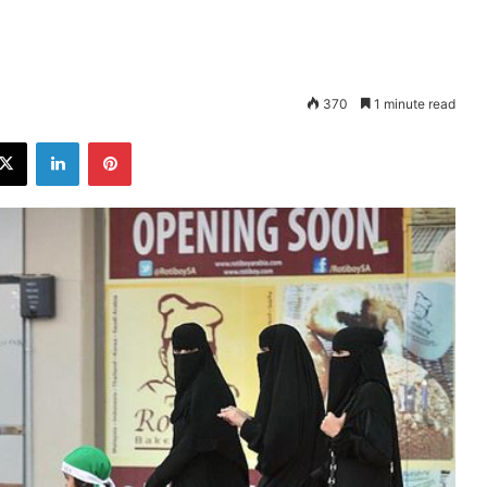
370
1 minute read
ebook
X
LinkedIn
Pinterest