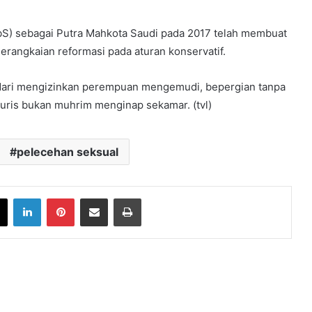
) sebagai Putra Mahkota Saudi pada 2017 telah membuat
rangkaian reformasi pada aturan konservatif.
 dari mengizinkan perempuan mengemudi, bepergian tanpa
turis bukan muhrim menginap sekamar. (tvl)
pelecehan seksual
book
X
LinkedIn
Pinterest
Share via Email
Print