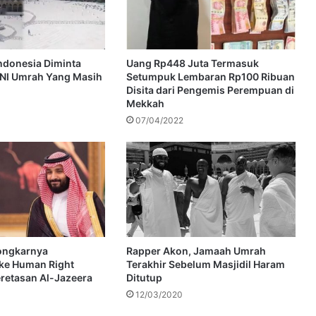
ndonesia Diminta
Uang Rp448 Juta Termasuk
NI Umrah Yang Masih
Setumpuk Lembaran Rp100 Ribuan
Disita dari Pengemis Perempuan di
Mekkah
07/04/2022
ongkarnya
Rapper Akon, Jamaah Umrah
ke Human Right
Terakhir Sebelum Masjidil Haram
retasan Al-Jazeera
Ditutup
12/03/2020