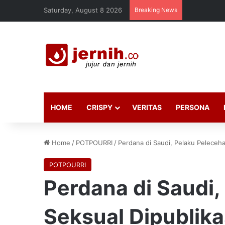
Saturday, August 8 2026
Breaking News
HOME
CRISPY
VERITAS
PERSONA
Home
/
POTPOURRI
/
Perdana di Saudi, Pelaku Peleceh
POTPOURRI
Perdana di Saudi,
Seksual Dipublika