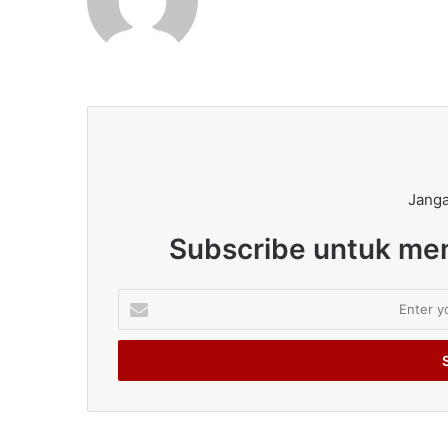
Janga
Subscribe untuk men
Enter
your
Email
address