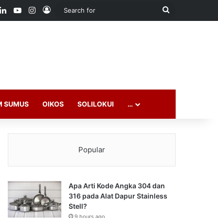
ook
LinkedIn
YouTube
Instagram
Log In
Search
for
M SUMUS
OIKOS
SOLILOKUI
…
Popular
Apa Arti Kode Angka 304 dan
316 pada Alat Dapur Stainless
Stell?
9 hours ago