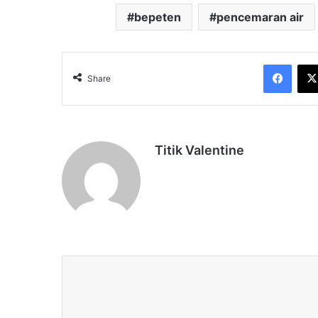
bepeten
pencemaran air
Face
Share
Titik Valentine