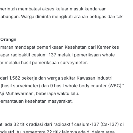
merintah membatasi akses keluar masuk kendaraan
 gabungan. Warga diminta mengikuti arahan petugas dan tak
 Orangn
 cemaran mendapat pemeriksaan Kesehatan dari Kemenkes
rpapar radioaktif cesium-137 melalui pemeriksaan whole
ar melalui hasil pemeriksaan surveymeter.
dari 1.562 pekerja dan warga sekitar Kawasan Industri
r (hasil surveimeter) dan 9 hasil whole body counter (WBC),”
 Aji Muhawarman, beberapa waktu lalu.
pemantauan kesehatan masyarakat.
ada 32 titik radiasi dari radioaktif cesium-137 (Cs-137) di
dustri itu, sementara 22 titik lainnya ada di dalam area