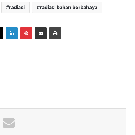
radiasi
radiasi bahan berbahaya
book
X
LinkedIn
Pinterest
Share via Email
Print