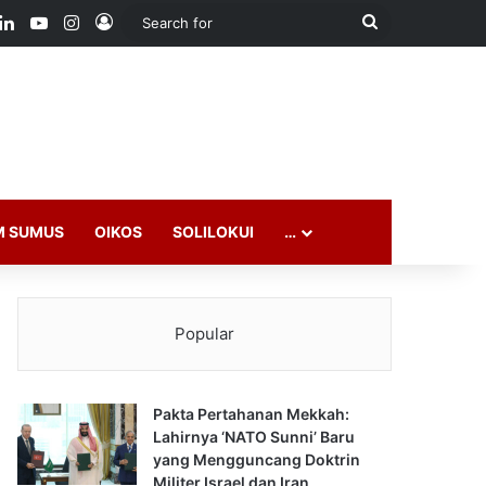
ook
LinkedIn
YouTube
Instagram
Log In
Search
for
M SUMUS
OIKOS
SOLILOKUI
…
Popular
Pakta Pertahanan Mekkah:
Lahirnya ‘NATO Sunni’ Baru
yang Mengguncang Doktrin
Militer Israel dan Iran