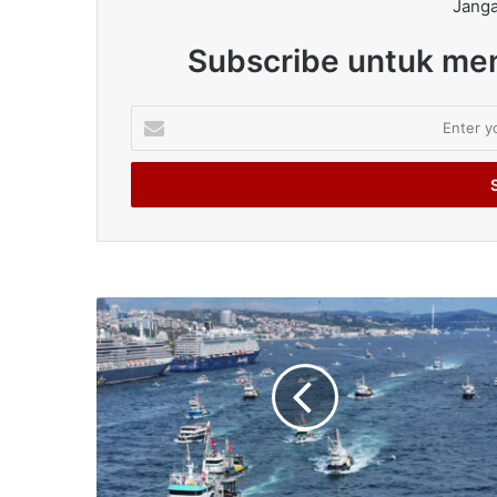
Janga
Subscribe untuk men
Enter
your
Email
address