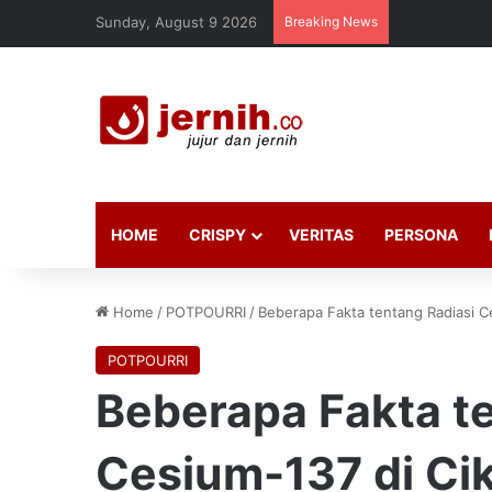
Sunday, August 9 2026
Breaking News
HOME
CRISPY
VERITAS
PERSONA
Home
/
POTPOURRI
/
Beberapa Fakta tentang Radiasi C
POTPOURRI
Beberapa Fakta t
Cesium-137 di Ci