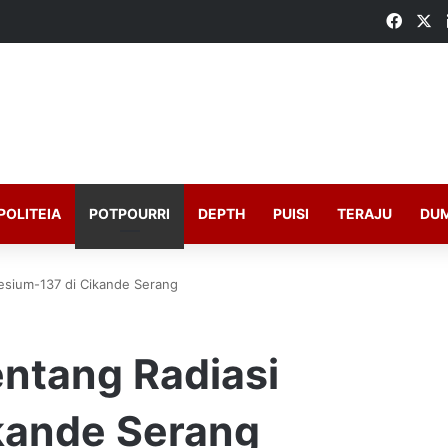
Faceb
X
POLITEIA
POTPOURRI
DEPTH
PUISI
TERAJU
DU
esium-137 di Cikande Serang
entang Radiasi
kande Serang