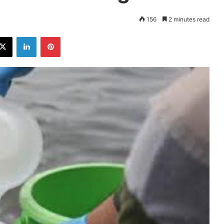
156
2 minutes read
ebook
X
LinkedIn
Pinterest