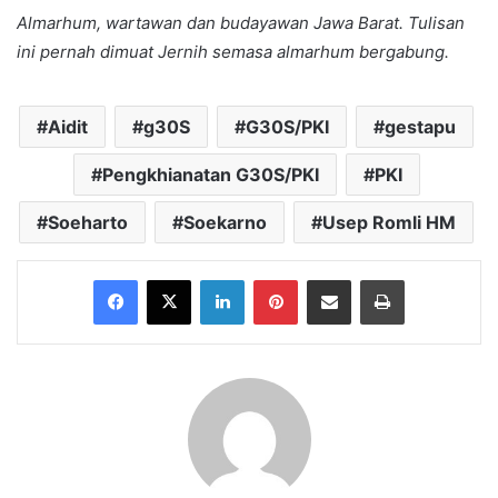
Almarhum, wartawan dan budayawan Jawa Barat. Tulisan
ini pernah dimuat Jernih semasa almarhum bergabung.
Aidit
g30S
G30S/PKI
gestapu
Pengkhianatan G30S/PKI
PKI
Soeharto
Soekarno
Usep Romli HM
Facebook
X
LinkedIn
Pinterest
Share via Email
Print