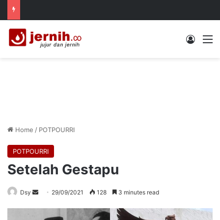
Log In
M
Home
/
POTPOURRI
POTPOURRI
Setelah Gestapu
Send
Dsy
29/09/2021
128
3 minutes read
an
email