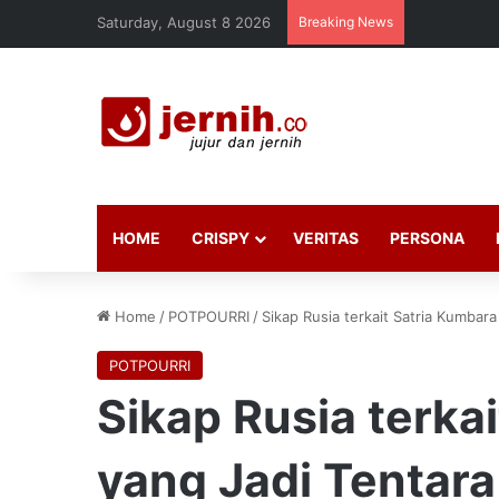
Saturday, August 8 2026
Breaking News
HOME
CRISPY
VERITAS
PERSONA
Home
/
POTPOURRI
/
Sikap Rusia terkait Satria Kumbar
POTPOURRI
Sikap Rusia terka
yang Jadi Tentar