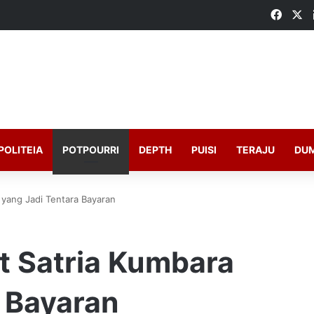
Faceb
X
POLITEIA
POTPOURRI
DEPTH
PUISI
TERAJU
DU
a yang Jadi Tentara Bayaran
it Satria Kumbara
a Bayaran