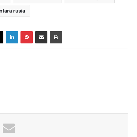
ntara rusia
book
X
LinkedIn
Pinterest
Share via Email
Print