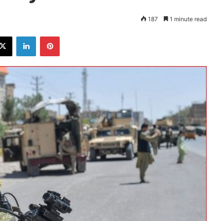
187
1 minute read
ebook
X
LinkedIn
Pinterest