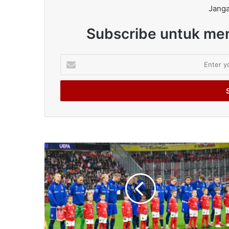
Janga
Subscribe untuk men
Enter
your
Email
address