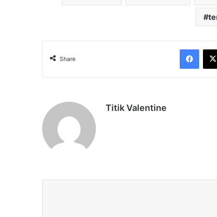
te
Face
Share
Titik Valentine