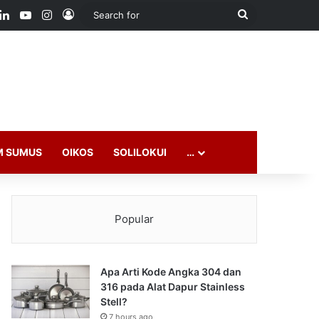
ook
LinkedIn
YouTube
Instagram
Log In
Search
for
M SUMUS
OIKOS
SOLILOKUI
…
Popular
Apa Arti Kode Angka 304 dan
316 pada Alat Dapur Stainless
Stell?
7 hours ago