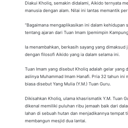
Diakui Kholiq, semakin didalami, Aikido ternyata 
manusia dengan alam. Nilai ini lantas memantik pe
“Bagaimana mengaplikasikan ini dalam kehidupan 
tentang ajaran dari Tuan Imam (pemimpin Kampung M
Ia menambahkan, berkasih sayang yang dimaksud ju
dengan filosofi Aikido yang ia dalam selama ini.
Tuan Imam yang disebut Kholiq adalah gelar yang
aslinya Muhammad Imam Hanafi. Pria 32 tahun ini m
biasa disebut Yang Mulia (Y.M.) Tuan Guru.
Dikisahkan Kholiq, ulama khasrismatik Y.M. Tuan G
dikenal memiliki puluhan ribu jemaah baik dari da
lahan di sebuah hutan dan menjadikannya tempat t
membangun mesjid dua lantai.