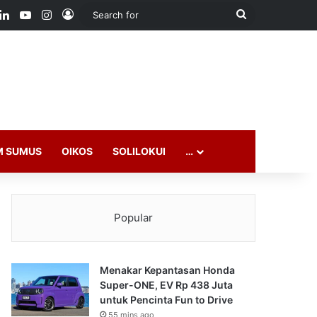
ook
LinkedIn
YouTube
Instagram
Log In
Search
for
M SUMUS
OIKOS
SOLILOKUI
…
Popular
Menakar Kepantasan Honda
Super-ONE, EV Rp 438 Juta
untuk Pencinta Fun to Drive
55 mins ago