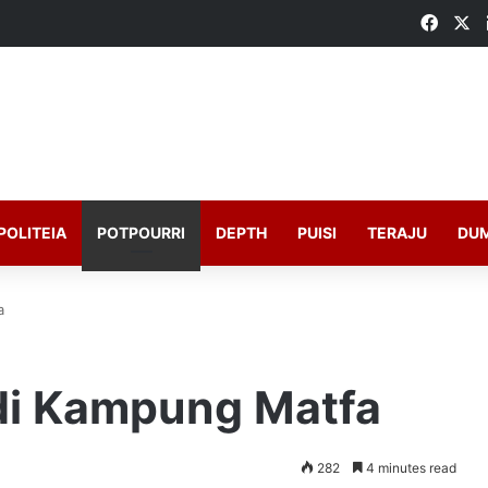
Faceb
X
POLITEIA
POTPOURRI
DEPTH
PUISI
TERAJU
DU
a
 di Kampung Matfa
282
4 minutes read