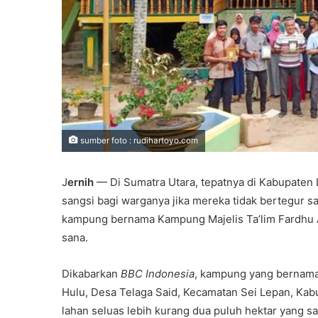
sumber foto : rudihartoyo.com
J
ernih
— Di Sumatra Utara, tepatnya di Kabupaten
sangsi bagi warganya jika mereka tidak bertegur sa
kampung bernama Kampung Majelis Ta’lim Fardhu A
sana.
Dikabarkan
BBC Indonesia
, kampung yang bernama 
Hulu, Desa Telaga Said, Kecamatan Sei Lepan, Kabu
lahan seluas lebih kurang dua puluh hektar yang sa