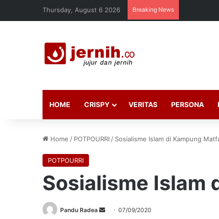
Thursday, August 6 2026
Breaking News
HOME
CRISPY
VERITAS
PERSONA
Home
/
POTPOURRI
/
Sosialisme Islam di Kampung Matf
POTPOURRI
Sosialisme Islam
Send
Pandu Radea
07/09/2020