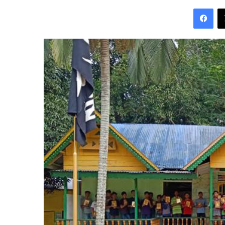
an
Fac
email