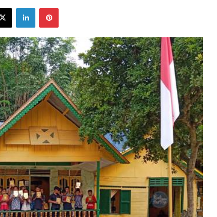
ebook
X
LinkedIn
Pinterest