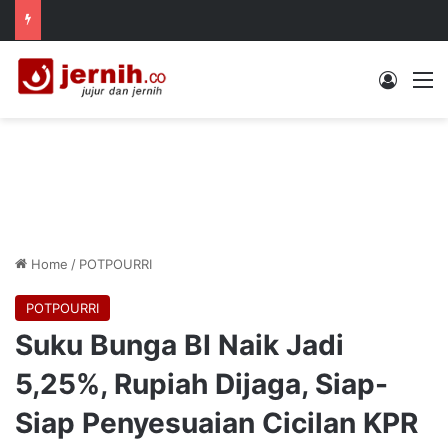
Log In
M
Home
/
POTPOURRI
POTPOURRI
Suku Bunga BI Naik Jadi
5,25%, Rupiah Dijaga, Siap-
Siap Penyesuaian Cicilan KPR