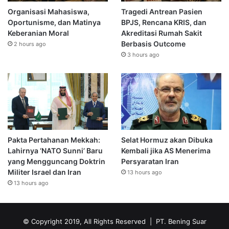
Organisasi Mahasiswa,
Tragedi Antrean Pasien
Oportunisme, dan Matinya
BPJS, Rencana KRIS, dan
Keberanian Moral
Akreditasi Rumah Sakit
Berbasis Outcome
2 hours ago
3 hours ago
Pakta Pertahanan Mekkah:
Selat Hormuz akan Dibuka
Lahirnya ‘NATO Sunni’ Baru
Kembali jika AS Menerima
yang Mengguncang Doktrin
Persyaratan Iran
Militer Israel dan Iran
13 hours ago
13 hours ago
© Copyright 2019, All Rights Reserved | PT. Bening Suar