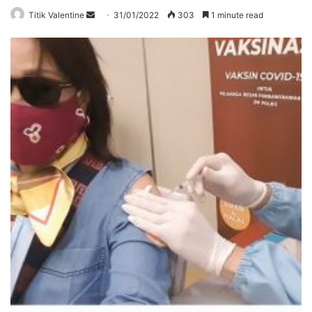
Send
Titik Valentine
31/01/2022
303
1 minute read
an
email