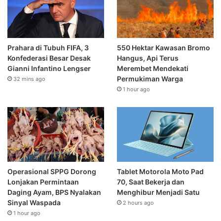
Prahara di Tubuh FIFA, 3
550 Hektar Kawasan Bromo
Konfederasi Besar Desak
Hangus, Api Terus
Gianni Infantino Lengser
Merembet Mendekati
Permukiman Warga
32 mins ago
1 hour ago
Operasional SPPG Dorong
Tablet Motorola Moto Pad
Lonjakan Permintaan
70, Saat Bekerja dan
Daging Ayam, BPS Nyalakan
Menghibur Menjadi Satu
Sinyal Waspada
2 hours ago
1 hour ago