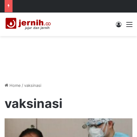
Log In
M
Home
/
vaksinasi
vaksinasi