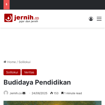
Log In
M
Home
/
Solilokui
Solilokui
Veritas
Budidaya Pendidikan
Send
Jernih.co
24/06/2025
153
1 minute read
an
email