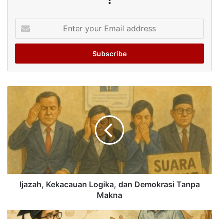
Enter
your
Email
address
Ijazah, Kekacauan Logika, dan Demokrasi Tanpa
Makna