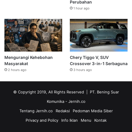
Perubahan
1 hour ago
Mengurangi Kehebohan
Chery Tiggo V, SUV
Masyarakat
Crossover 3-in-1 Serbaguna
2 hours ago
3 hours ago
© Copyright 2019, All Rights Reserved | PT. Bening Suar
Komunika
- Jernih.co
Tentang Jernih.co
Redaksi
Pedoman Media Siber
Privacy and Policy
Info Iklan
Menu
Kontak