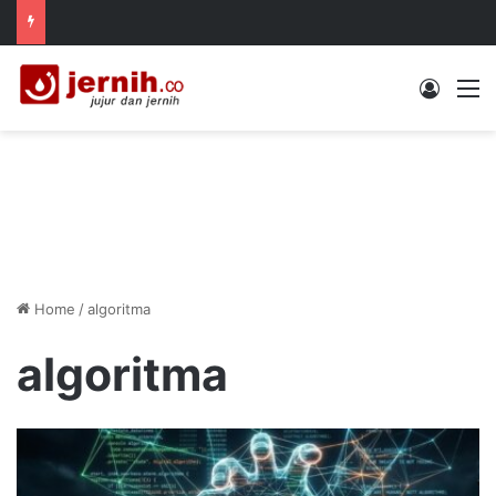
Log In
M
Home
/
algoritma
algoritma