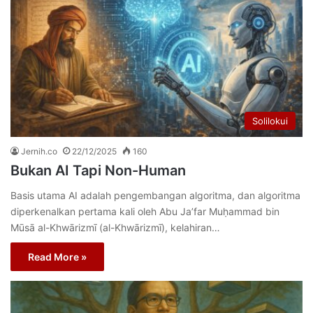
Solilokui
Jernih.co
22/12/2025
160
Bukan AI Tapi Non-Human
Basis utama AI adalah pengembangan algoritma, dan algoritma
diperkenalkan pertama kali oleh Abu Ja’far Muḥammad bin
Mūsā al-Khwārizmī (al-Khwārizmī), kelahiran…
Read More »