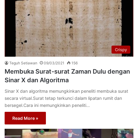
Crispy
Teguh Setiawan
09/03/2021
156
Membuka Surat-surat Zaman Dulu dengan
Sinar X dan Algoritma
Sinar X dan algoritma memungkinkan peneliti membuka surat
secara virtual.Surat tetap terkunci dalam lipatan rumit dan
bersegel.Cara ini memungkinkan peneliti…
Read More »