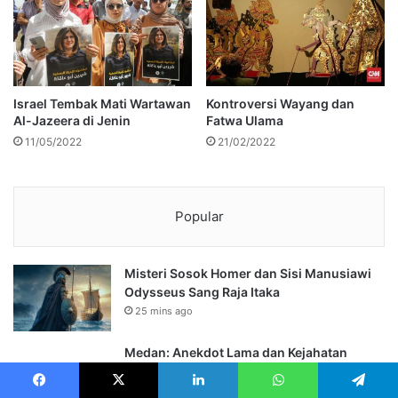
Israel Tembak Mati Wartawan
Kontroversi Wayang dan
Al-Jazeera di Jenin
Fatwa Ulama
11/05/2022
21/02/2022
Popular
Misteri Sosok Homer dan Sisi Manusiawi
Odysseus Sang Raja Itaka
25 mins ago
Medan: Anekdot Lama dan Kejahatan
Jalanan
08/10/2019
Facebook
X
LinkedIn
WhatsApp
Telegram