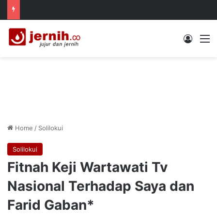
Log In
M
Home
/
Solilokui
Solilokui
Fitnah Keji Wartawati Tv
Nasional Terhadap Saya dan
Farid Gaban*