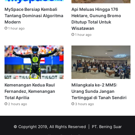
MySpace Bersiap Kembali
Api Meluas Hingga 176
Tantang Dominasi Algoritma
Hektare, Gunung Bromo
Modern
Ditutup Total Untuk
Wisatawan
1 hour ago
1 hour ago
Kemenangan Kedua Raul
Milangkala ke-2 MMS:
Fernandez, Kemenangan
Urang Sunda Jangan
Total Aprilia
Tertinggal di Tanah Sendiri
2 hours ago
3 hours ago
© Copyright 2019, All Rights Reserved | PT. Bening Suar