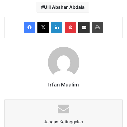
Ulil Abshar Abdala
Facebook
X
LinkedIn
Pinterest
Share via Email
Print
Irfan Mualim
Jangan Ketinggalan