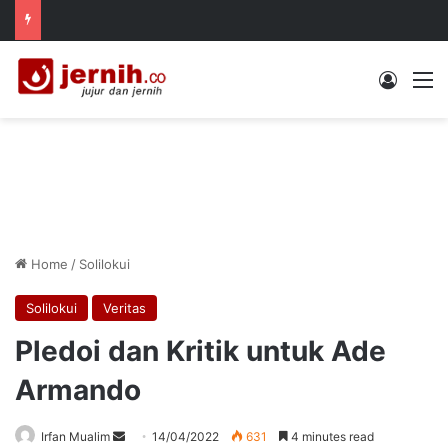
Log In
M
Home
/
Solilokui
Solilokui
Veritas
Pledoi dan Kritik untuk Ade
Armando
Send
Irfan Mualim
14/04/2022
631
4 minutes read