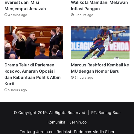
Everest dan Misi
Walikota Mamdani Melawan
Menjemput Jenazah
Inflasi Pangan
47 mins ago
3 hours ago
Drama Telur di Parlemen
Marcus Rashford Kembali ke
Kosovo, Amarah Oposisi
MU dengan Nomor Baru
dan Kebuntuan Politik Albin
5 hours ago
Kurti
5 hours ago
© Copyright 2019, All Rights Reserved | PT. Bening Suar
Komunika
- Jernih.co
Tentang Jernih.co
Redaksi
Pedoman Media Siber