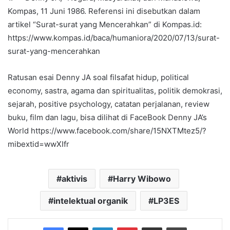
Kompas, 11 Juni 1986. Referensi ini disebutkan dalam
artikel “Surat-surat yang Mencerahkan” di Kompas.id:
https://www.kompas.id/baca/humaniora/2020/07/13/surat-
surat-yang-mencerahkan
Ratusan esai Denny JA soal filsafat hidup, political
economy, sastra, agama dan spiritualitas, politik demokrasi,
sejarah, positive psychology, catatan perjalanan, review
buku, film dan lagu, bisa dilihat di FaceBook Denny JA’s
World https://www.facebook.com/share/15NXTMtez5/?
mibextid=wwXIfr
aktivis
Harry Wibowo
intelektual organik
LP3ES
Facebook
X
LinkedIn
Pinterest
Share via Email
Print