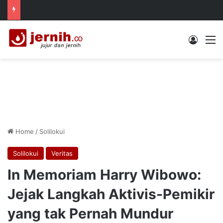
Log In
M
Home
/
Solilokui
Solilokui
Veritas
In Memoriam Harry Wibowo:
Jejak Langkah Aktivis-Pemikir
yang tak Pernah Mundur