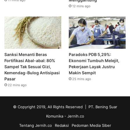
12 mins ago
Sanksi Menanti Beras
Paradoks PDB 5,29%:
Fortifikasi Abal-abal: 80%
Ekonomi Tumbuh Melejit,
Sampel Tak Sesuai Gizi,
Pekerjaan Layak Justru
Kemendag-Bulog Antisipasi
Makin Sempit
Pasar
25 mins ago
22 mins ago
© Copyright 2019, All Rights Reserved | PT. Bening Suar
Komunika
- Jernih.co
Tentang Jernih.co
Redaksi
Pedoman Media Siber