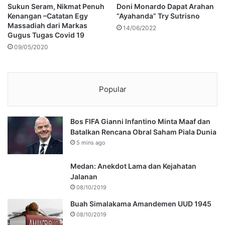
Sukun Seram, Nikmat Penuh
Doni Monardo Dapat Arahan
Kenangan –Catatan Egy
“Ayahanda” Try Sutrisno
Massadiah dari Markas
14/06/2022
Gugus Tugas Covid 19
09/05/2020
Popular
Bos FIFA Gianni Infantino Minta Maaf dan
Batalkan Rencana Obral Saham Piala Dunia
5 mins ago
Medan: Anekdot Lama dan Kejahatan
Jalanan
08/10/2019
Buah Simalakama Amandemen UUD 1945
08/10/2019