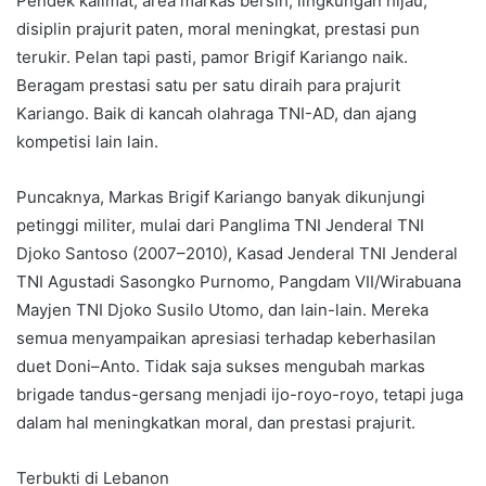
Pendek kalimat, area markas bersih, lingkungan hijau,
disiplin prajurit paten, moral meningkat, prestasi pun
terukir. Pelan tapi pasti, pamor Brigif Kariango naik.
Beragam prestasi satu per satu diraih para prajurit
Kariango. Baik di kancah olahraga TNI-AD, dan ajang
kompetisi lain lain.
Puncaknya, Markas Brigif Kariango banyak dikunjungi
petinggi militer, mulai dari Panglima TNI Jenderal TNI
Djoko Santoso (2007–2010), Kasad Jenderal TNI Jenderal
TNI Agustadi Sasongko Purnomo, Pangdam VII/Wirabuana
Mayjen TNI Djoko Susilo Utomo, dan lain-lain. Mereka
semua menyampaikan apresiasi terhadap keberhasilan
duet Doni–Anto. Tidak saja sukses mengubah markas
brigade tandus-gersang menjadi ijo-royo-royo, tetapi juga
dalam hal meningkatkan moral, dan prestasi prajurit.
Terbukti di Lebanon