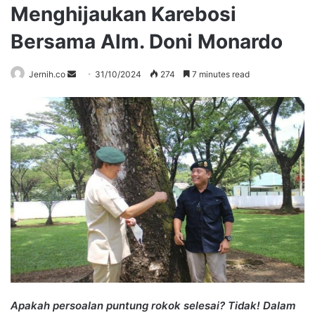
Menghijaukan Karebosi
Bersama Alm. Doni Monardo
Send
Jernih.co
31/10/2024
274
7 minutes read
an
email
Apakah persoalan puntung rokok selesai? Tidak! Dalam