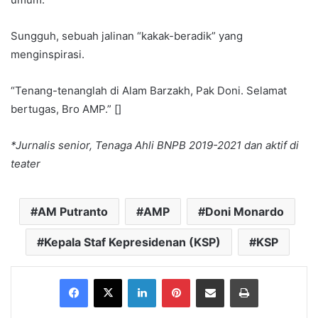
Sungguh, sebuah jalinan “kakak-beradik” yang
menginspirasi.
“Tenang-tenanglah di Alam Barzakh, Pak Doni. Selamat
bertugas, Bro AMP.” []
*Jurnalis senior, Tenaga Ahli BNPB 2019-2021 dan aktif di
teater
AM Putranto
AMP
Doni Monardo
Kepala Staf Kepresidenan (KSP)
KSP
Facebook
X
LinkedIn
Pinterest
Share via Email
Print