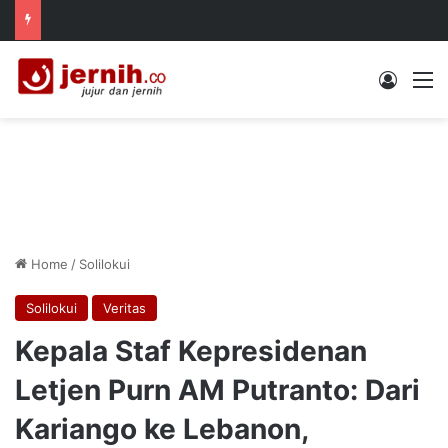
Log In
M
Home
/
Solilokui
Solilokui
Veritas
Kepala Staf Kepresidenan
Letjen Purn AM Putranto: Dari
Kariango ke Lebanon,