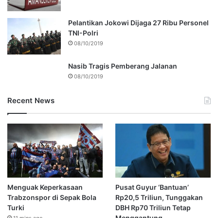
Pelantikan Jokowi Dijaga 27 Ribu Personel
TNI-Polri
08/10/2019
Nasib Tragis Pemberang Jalanan
08/10/2019
Recent News
Menguak Keperkasaan
Pusat Guyur ‘Bantuan’
Trabzonspor di Sepak Bola
Rp20,5 Triliun, Tunggakan
Turki
DBH Rp70 Triliun Tetap
Menggantung
11 mins ago