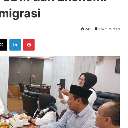
migrasi
243
1 minute read
ebook
X
LinkedIn
Pinterest