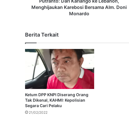
Putranto: Dari Kariango ke Lebanon,
Menghijaukan Karebosi Bersama Alm. Doni
Monardo
Berita Terkait
Ketum DPP KNPI Diserang Orang
Tak Dikenal, KAHMI: Kepolisian
Segara Cari Pelaku
21/02/2022