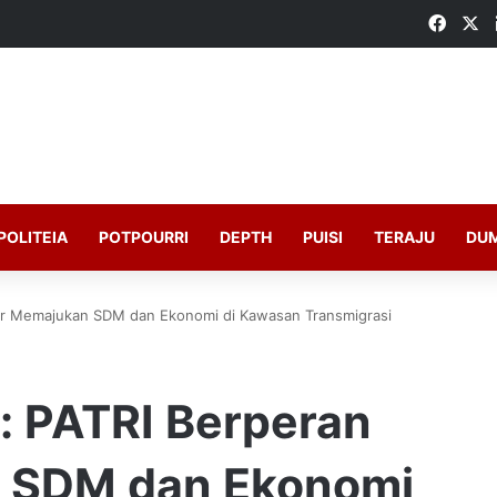
Faceb
X
POLITEIA
POTPOURRI
DEPTH
PUISI
TERAJU
DU
ar Memajukan SDM dan Ekonomi di Kawasan Transmigrasi
 PATRI Berperan
 SDM dan Ekonomi