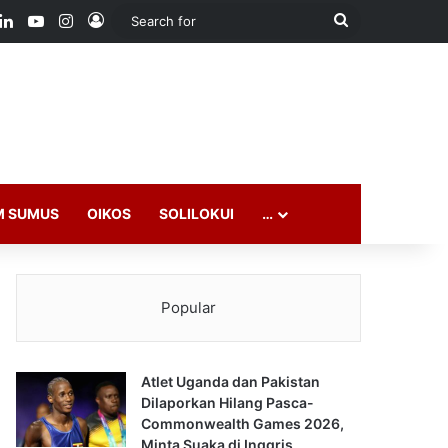
ook
LinkedIn
YouTube
Instagram
Log In
Search
for
M SUMUS
OIKOS
SOLILOKUI
…
Popular
Atlet Uganda dan Pakistan
Dilaporkan Hilang Pasca-
Commonwealth Games 2026,
Minta Suaka di Inggris