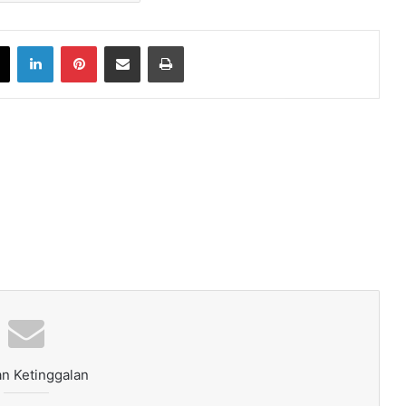
book
X
LinkedIn
Pinterest
Share via Email
Print
n Ketinggalan