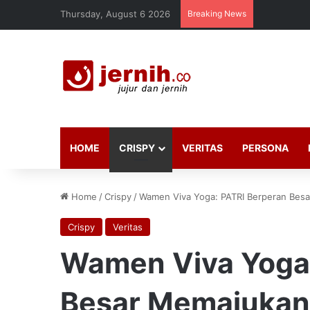
Thursday, August 6 2026
Breaking News
HOME
CRISPY
VERITAS
PERSONA
Home
/
Crispy
/
Wamen Viva Yoga: PATRI Berperan Bes
Crispy
Veritas
Wamen Viva Yoga:
Besar Memajukan