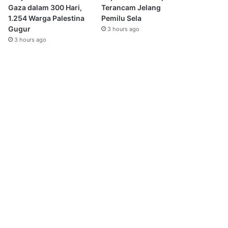
Gaza dalam 300 Hari,
Terancam Jelang
1.254 Warga Palestina
Pemilu Sela
Gugur
3 hours ago
3 hours ago