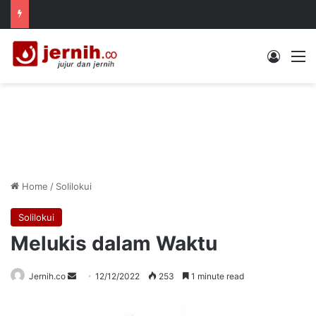
Log In
M
Home
/
Solilokui
Solilokui
Melukis dalam Waktu
Send
Jernih.co
12/12/2022
253
1 minute read
an
email