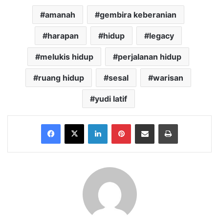
amanah
gembira keberanian
harapan
hidup
legacy
melukis hidup
perjalanan hidup
ruang hidup
sesal
warisan
yudi latif
Facebook
X
LinkedIn
Pinterest
Share via Email
Print