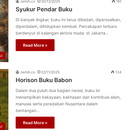
Jernih.co
20/12/2025
161
Syukur Pendar Buku
Di banyak lingkar, buku ini terus dibedah, dipersoalkan,
diperdalam, dihidupkan kembali. Percakapan terbaru
berdenyut di kalangan aktivis muda: di Jakarta…
Read More »
ui
Jernih.co
22/11/2025
134
Horison Buku Babon
Dalam dua puluh dua bagian narasi, buku ini
menampilkan kekayaan, kekhasan dan kontribusi alam,
manusia serta peradaban Nusantara dalam
bentangan…
Read More »
ui