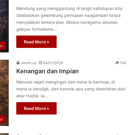
Mendung yang menggantung di langit kehidupan kita
disebabkan gelembung pemujaan keagamaan tanpa
menyalakan lentera jiwa. Modus beragama sebatas
gebyar formalisme…
Read More »
ui
Jernih.co
04/01/2026
154
Kenangan dan Impian
Manusia sejati mengingat dari mana ia bermula, di
mana ia berpijak, dan karunia apa yang diwariskan dari
akar tradisi. Ia…
Read More »
ui