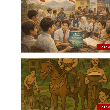
Solilok
Solilok