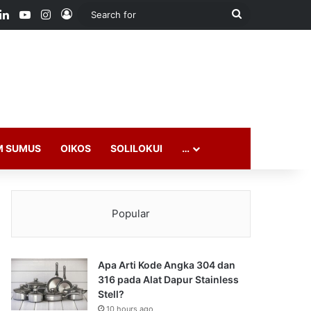
ook
LinkedIn
YouTube
Instagram
Log In
Search
for
M SUMUS
OIKOS
SOLILOKUI
…
Popular
Apa Arti Kode Angka 304 dan
316 pada Alat Dapur Stainless
Stell?
10 hours ago