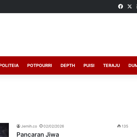
Faceb
X
POLITEIA
POTPOURRI
DEPTH
PUISI
TERAJU
DU
Jernih.co
02/02/2026
135
Pancaran Jiwa