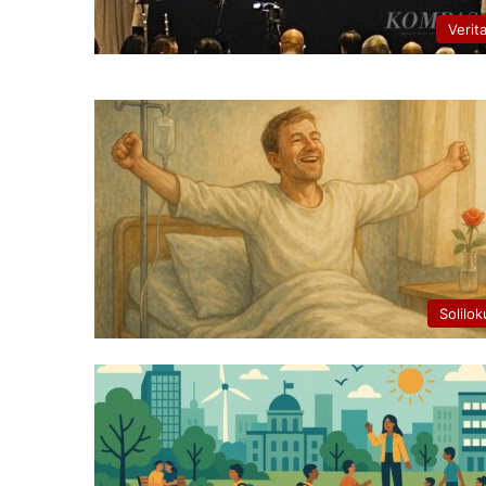
Verit
Solilok