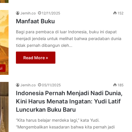
Jernih.co
12/11/2025
152
Manfaat Buku
Bagi para pembaca di luar Indonesia, buku ini dapat
menjadi jendela untuk melihat bahwa peradaban dunia
tidak pernah dibangun oleh…
Read More »
ui
Jernih.co
05/11/2025
185
Indonesia Pernah Menjadi Nadi Dunia,
Kini Harus Menata Ingatan: Yudi Latif
Luncurkan Buku Baru
“Kita harus belajar merdeka lagi,” kata Yudi.
“Mengembalikan kesadaran bahwa kita pernah jadi