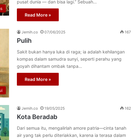
pusat dunia — dan bisa lagi.” Sebuah…
as
Read More »
Jernih.co
07/06/2025
167
Pulih
Sakit bukan hanya luka di raga; ia adalah kehilangan
kompas dalam samudra sunyi, seperti perahu yang
goyah dihantam ombak tanpa…
Read More »
ui
Jernih.co
19/05/2025
162
Kota Beradab
Dari semua itu, mengalirlah amore patria—cinta tanah
air yang tak perlu diteriakkan, karena ia terasa dalam