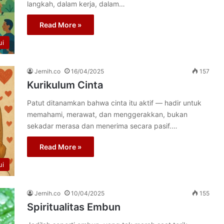
langkah, dalam kerja, dalam…
Read More »
ui
Jernih.co
16/04/2025
157
Kurikulum Cinta
Patut ditanamkan bahwa cinta itu aktif — hadir untuk
memahami, merawat, dan menggerakkan, bukan
sekadar merasa dan menerima secara pasif.…
Read More »
ui
Jernih.co
10/04/2025
155
Spiritualitas Embun