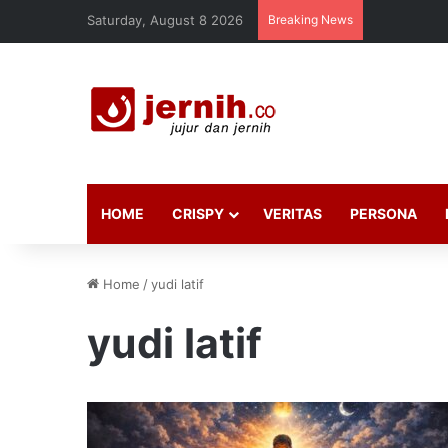
Saturday, August 8 2026
Breaking News
HOME
CRISPY
VERITAS
PERSONA
Home
/
yudi latif
yudi latif