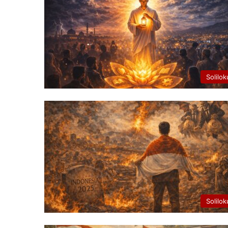
Solilok
Solilok