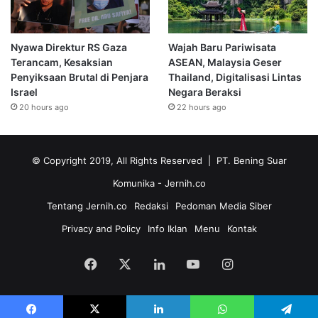
Nyawa Direktur RS Gaza
Wajah Baru Pariwisata
Terancam, Kesaksian
ASEAN, Malaysia Geser
Penyiksaan Brutal di Penjara
Thailand, Digitalisasi Lintas
Israel
Negara Beraksi
20 hours ago
22 hours ago
© Copyright 2019, All Rights Reserved | PT. Bening Suar
Komunika
- Jernih.co
Tentang Jernih.co
Redaksi
Pedoman Media Siber
Privacy and Policy
Info Iklan
Menu
Kontak
Facebook
X
LinkedIn
YouTube
Instagram