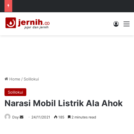
Log In
M
Home
/
Solilokui
Solilokui
Narasi Mobil Listrik Ala Ahok
Send
Dsy
24/11/2021
185
2 minutes read
an
email