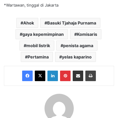
*Wartawan, tinggal di Jakarta
Ahok
Basuki Tjahaja Purnama
gaya kepemimpinan
Komisaris
mobil listrik
penista agama
Pertamina
yelas kaparino
Facebook
X
LinkedIn
Pinterest
Share via Email
Print