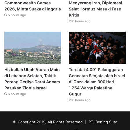
Commonwealth Games
Menyerang Iran, Diplomasi
2026, Minta Suaka di Inggris
Selat Hormuz Masuki Fase
Kritis
5 hours ago
6 hours ago
Hizbullah Ubah Aturan Main
Tercatat 4.091 Pelanggaran
di Lebanon Selatan, Taktik
Gencatan Senjata oleh Israel
Perang Gerilya Darat Ancam
di Gaza dalam 300 Hari,
Pasukan Zionis Israel
1.254 Warga Palestina
Gugur
6 hours ago
6 hours ago
© Copyright 2019, All Rights Reserved | PT. Bening Suar