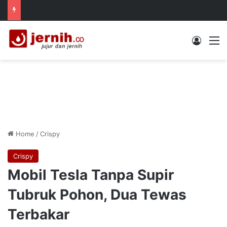
Log In
M
Home
/
Crispy
Crispy
Mobil Tesla Tanpa Supir
Tubruk Pohon, Dua Tewas
Terbakar