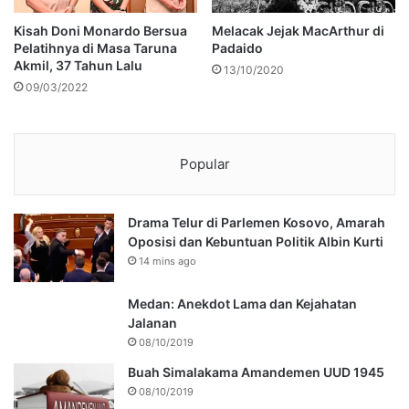
Kisah Doni Monardo Bersua
Melacak Jejak MacArthur di
Pelatihnya di Masa Taruna
Padaido
Akmil, 37 Tahun Lalu
13/10/2020
09/03/2022
Popular
Drama Telur di Parlemen Kosovo, Amarah
Oposisi dan Kebuntuan Politik Albin Kurti
14 mins ago
Medan: Anekdot Lama dan Kejahatan
Jalanan
08/10/2019
Buah Simalakama Amandemen UUD 1945
08/10/2019