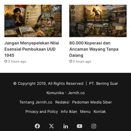
Jangan Menyepelekan Nilai
80.000 Koperasi dan
Esensial Pembukaan UUD
Ancaman Wayang Tanpa
1945
Dalang
3 hours ago
3 hours ago
© Copyright 2019, All Rights Reserved | PT. Bening Suar
Komunika
- Jernih.co
Tentang Jernih.co
Redaksi
Pedoman Media Siber
Privacy and Policy
Info Iklan
Menu
Kontak
Facebook
X
LinkedIn
YouTube
Instagram