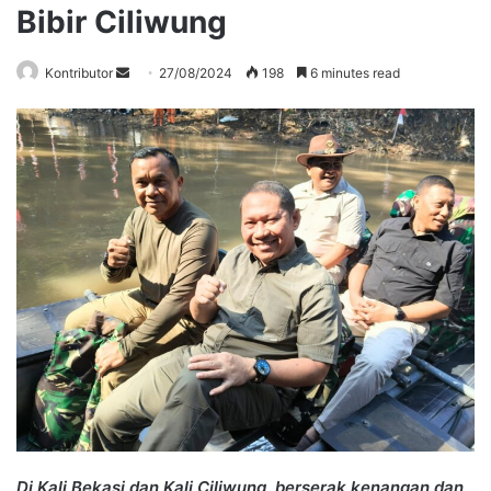
Bibir Ciliwung
Send
Kontributor
27/08/2024
198
6 minutes read
an
email
Di Kali Bekasi dan Kali Ciliwung, berserak kenangan dan