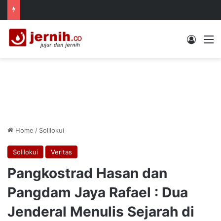
Log In
M
Home
/
Solilokui
Solilokui
Veritas
Pangkostrad Hasan dan
Pangdam Jaya Rafael : Dua
Jenderal Menulis Sejarah di