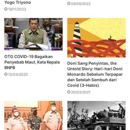
Yogo Triyono
06/06/2022
19/11/2022
OTG COVID-19 Bagaikan
Penyebab Maut, Kata Kepala
Doni Sang Penyintas, the
BNPB
Untold Story: Hari-hari Doni
Monardo Sebelum Terpapar
10/04/2020
dan Setelah Sembuh dari
Covid (3–Habis)
20/03/2021