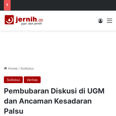
Log In
M
Home
/
Solilokui
Solilokui
Veritas
Pembubaran Diskusi di UGM
dan Ancaman Kesadaran
Palsu