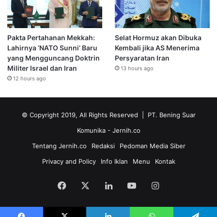
Pakta Pertahanan Mekkah:
Selat Hormuz akan Dibuka
Lahirnya ‘NATO Sunni’ Baru
Kembali jika AS Menerima
yang Mengguncang Doktrin
Persyaratan Iran
Militer Israel dan Iran
13 hours ago
12 hours ago
© Copyright 2019, All Rights Reserved | PT. Bening Suar
Komunika
- Jernih.co
Tentang Jernih.co
Redaksi
Pedoman Media Siber
Privacy and Policy
Info Iklan
Menu
Kontak
Facebook
X
LinkedIn
YouTube
Instagram