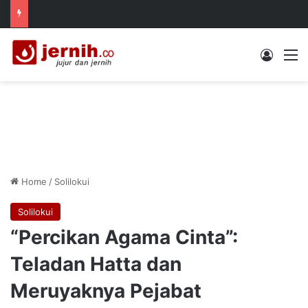
Log In
M
Home
/
Solilokui
Solilokui
“Percikan Agama Cinta”:
Teladan Hatta dan
Meruyaknya Pejabat