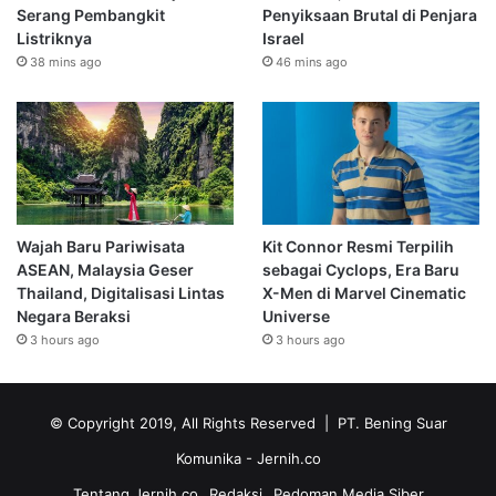
Serang Pembangkit
Penyiksaan Brutal di Penjara
Listriknya
Israel
38 mins ago
46 mins ago
Wajah Baru Pariwisata
Kit Connor Resmi Terpilih
ASEAN, Malaysia Geser
sebagai Cyclops, Era Baru
Thailand, Digitalisasi Lintas
X-Men di Marvel Cinematic
Negara Beraksi
Universe
3 hours ago
3 hours ago
© Copyright 2019, All Rights Reserved | PT. Bening Suar
Komunika
- Jernih.co
Tentang Jernih.co
Redaksi
Pedoman Media Siber