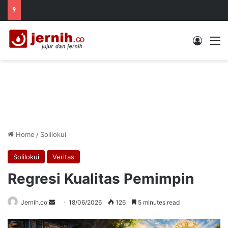
Log In
M
Home
/
Solilokui
Solilokui
Veritas
Regresi Kualitas Pemimpin
Send
Jernih.co
18/06/2026
126
5 minutes read
an
email