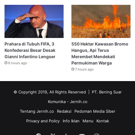
Prahara di Tubuh FIFA, 3
550 Hektar Kawasan Bromo
Konfederasi Besar Desak
Hangus, Api Terus
Gianni Infantino Lengser
Merembet Mendekati
Permukiman Warga
6 hours ago
7 hours ago
© Copyright 2019, All Rights Reserved | PT. Bening Suar
Komunika
- Jernih.co
Tentang Jernih.co
Redaksi
Pedoman Media Siber
Privacy and Policy
Info Iklan
Menu
Kontak