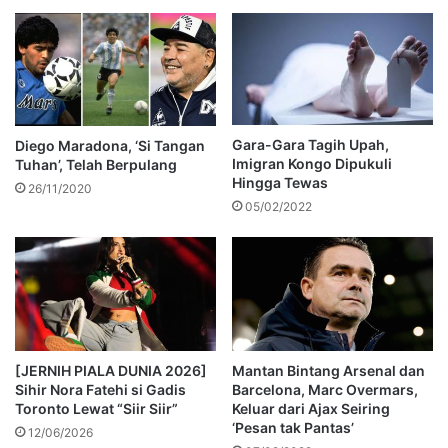
Gara-Gara Tagih Upah,
Diego Maradona, ‘Si Tangan
Imigran Kongo Dipukuli
Tuhan’, Telah Berpulang
Hingga Tewas
26/11/2020
05/02/2022
[JERNIH PIALA DUNIA 2026]
Mantan Bintang Arsenal dan
Sihir Nora Fatehi si Gadis
Barcelona, Marc Overmars,
Toronto Lewat “Siir Siir”
Keluar dari Ajax Seiring
‘Pesan tak Pantas’
12/06/2026