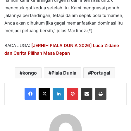
namun kami kehilangan urgensi dan intensitas untuk
mencetak gol kedua setelah itu. Kami menguasai penuh
jalannya pertandingan, tetapi dalam sepak bola turnamen,
Anda akan dihukum jika gagal memanfaatkan dominasi itu
menjadi peluang bersih,” jelas Martinez.(*)
BACA JUGA:
[JERNIH PIALA DUNIA 2026] Luca Zidane
dan Cerita Pilihan Masa Depan
kongo
Piala Dunia
Portugal
Facebook
X
LinkedIn
Pinterest
Share via Email
Print