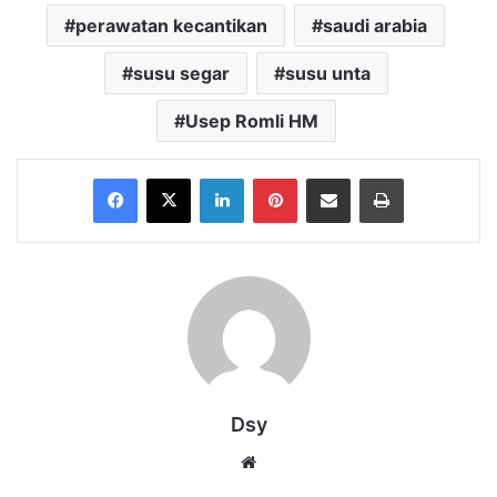
perawatan kecantikan
saudi arabia
susu segar
susu unta
Usep Romli HM
Facebook
X
LinkedIn
Pinterest
Share via Email
Print
Dsy
Website