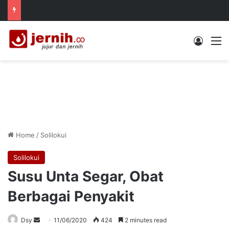
Log In
M
Home
/
Solilokui
Solilokui
Susu Unta Segar, Obat
Berbagai Penyakit
Send
Dsy
11/06/2020
424
2 minutes read