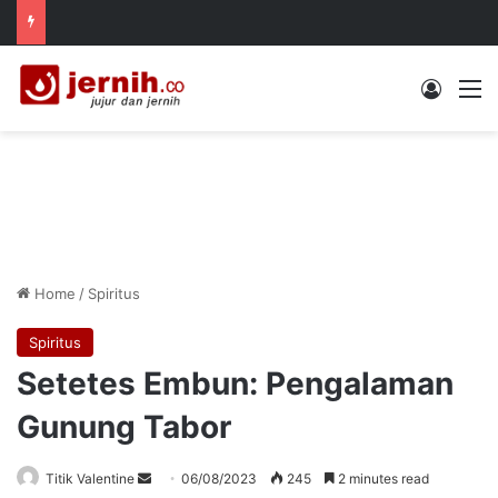
Log In
M
Home
/
Spiritus
Spiritus
Setetes Embun: Pengalaman
Gunung Tabor
Send
Titik Valentine
06/08/2023
245
2 minutes read