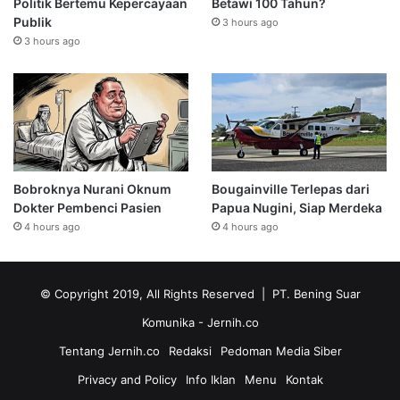
Politik Bertemu Kepercayaan
Betawi 100 Tahun?
Publik
3 hours ago
3 hours ago
Bobroknya Nurani Oknum
Bougainville Terlepas dari
Dokter Pembenci Pasien
Papua Nugini, Siap Merdeka
4 hours ago
4 hours ago
© Copyright 2019, All Rights Reserved | PT. Bening Suar
Komunika
- Jernih.co
Tentang Jernih.co
Redaksi
Pedoman Media Siber
Privacy and Policy
Info Iklan
Menu
Kontak