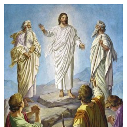
an
email