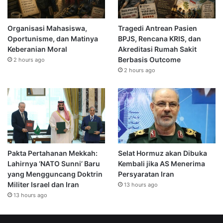
Organisasi Mahasiswa,
Tragedi Antrean Pasien
Oportunisme, dan Matinya
BPJS, Rencana KRIS, dan
Keberanian Moral
Akreditasi Rumah Sakit
Berbasis Outcome
2 hours ago
2 hours ago
Pakta Pertahanan Mekkah:
Selat Hormuz akan Dibuka
Lahirnya ‘NATO Sunni’ Baru
Kembali jika AS Menerima
yang Mengguncang Doktrin
Persyaratan Iran
Militer Israel dan Iran
13 hours ago
13 hours ago