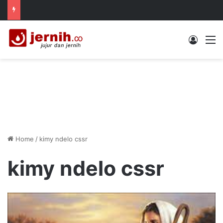
Log In
M
Home
/
kimy ndelo cssr
kimy ndelo cssr