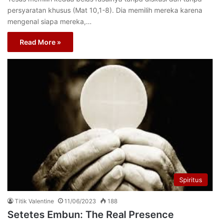
persyaratan khusus (Mat 10,1-8). Dia memilih mereka karena
mengenal siapa mereka,…
Read More »
Spiritus
Titik Valentine
11/06/2023
188
Setetes Embun: The Real Presence