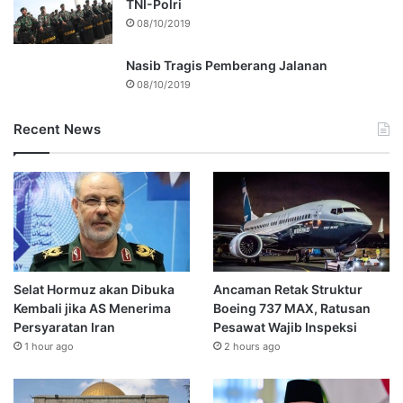
TNI-Polri
08/10/2019
Nasib Tragis Pemberang Jalanan
08/10/2019
Recent News
Selat Hormuz akan Dibuka
Ancaman Retak Struktur
Kembali jika AS Menerima
Boeing 737 MAX, Ratusan
Persyaratan Iran
Pesawat Wajib Inspeksi
1 hour ago
2 hours ago