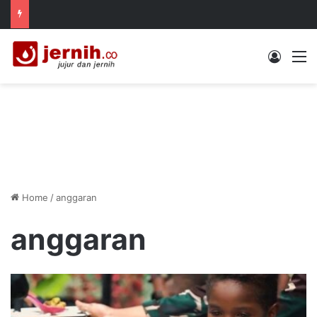
Log In
M
Home
/
anggaran
anggaran