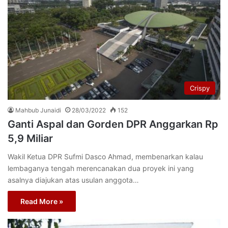
Crispy
Mahbub Junaidi
28/03/2022
152
Ganti Aspal dan Gorden DPR Anggarkan Rp
5,9 Miliar
Wakil Ketua DPR Sufmi Dasco Ahmad, membenarkan kalau
lembaganya tengah merencanakan dua proyek ini yang
asalnya diajukan atas usulan anggota…
Read More »