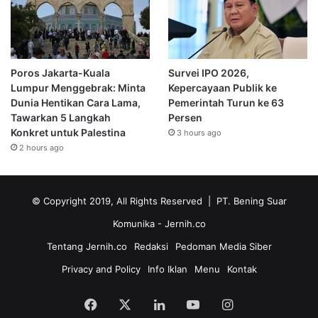
Poros Jakarta-Kuala
Survei IPO 2026,
Lumpur Menggebrak: Minta
Kepercayaan Publik ke
Dunia Hentikan Cara Lama,
Pemerintah Turun ke 63
Tawarkan 5 Langkah
Persen
Konkret untuk Palestina
3 hours ago
2 hours ago
© Copyright 2019, All Rights Reserved | PT. Bening Suar
Komunika
- Jernih.co
Tentang Jernih.co
Redaksi
Pedoman Media Siber
Privacy and Policy
Info Iklan
Menu
Kontak
Facebook
X
LinkedIn
YouTube
Instagram