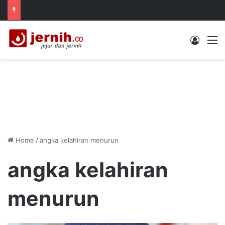
Log In
M
Home
/
angka kelahiran menurun
angka kelahiran
menurun