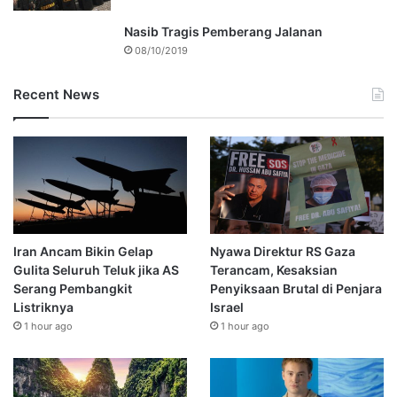
Nasib Tragis Pemberang Jalanan
08/10/2019
Recent News
Iran Ancam Bikin Gelap
Nyawa Direktur RS Gaza
Gulita Seluruh Teluk jika AS
Terancam, Kesaksian
Serang Pembangkit
Penyiksaan Brutal di Penjara
Listriknya
Israel
1 hour ago
1 hour ago